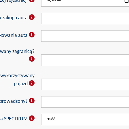
ej rejestracji
k zakupu auta
rkowania auta
owany zagranicą?
e wykorzystywany
pojazd
 sprowadzony?
ura SPECTRUM