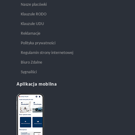
Nasze placówki
Klauzule RODO
Klauzule UDU
Reklamacje
Polityka prywatności
Regulamin strony internetowej
Biuro Zdalne
Sygnaliści
Aplikacja mobilna