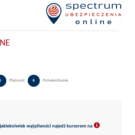
INE
5
Płatność
6
Potwierdzenie
yjnym aby porównać ubezpieczenia. Jeśli posiadasz jakiekolwiek wątpliwości najedź kursorem na