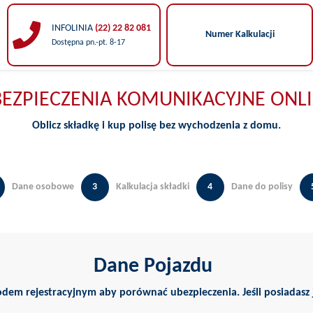
INFOLINIA
(22) 22 82 081
Numer Kalkulacji
Dostępna pn.-pt. 8-17
EZPIECZENIA KOMUNIKACYJNE ONL
Oblicz składkę i kup polisę bez wychodzenia z domu.
Dane osobowe
3
Kalkulacja składki
4
Dane do polisy
Dane Pojazdu
Uzupełnij niezbędne dane pojazdu zgodnie z dowodem rejestrac