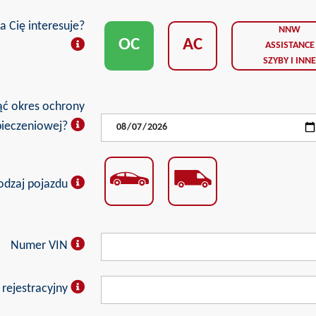
a Cię interesuje?
NNW
OC
AC
ASSISTANCE
SZYBY I INN
ąć okres ochrony
pieczeniowej?
odzaj pojazdu
Numer VIN
rejestracyjny