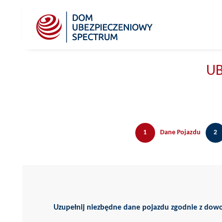
UB
1
Dane Pojazdu
2