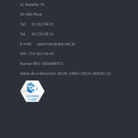
ul. Kwiatka 7A
09-400 Płock
Tel.
24 262 84 01
Tel.
24 235 08 51
E-mail:
spectrum@dus.net.pl
NIP: 774-323-56-49
Numer KRS: 0000686973
Adres do e-doręczeń: AE:PL-24861-39231-ADDRC-22