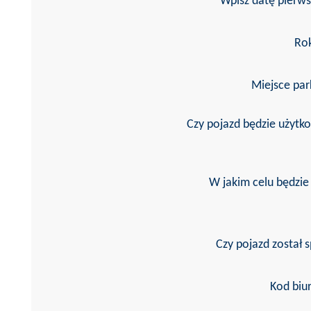
Wpisz datę pierwsz
Ro
Miejsce pa
Czy pojazd będzie użytk
W jakim celu będzi
Czy pojazd został
Kod bi