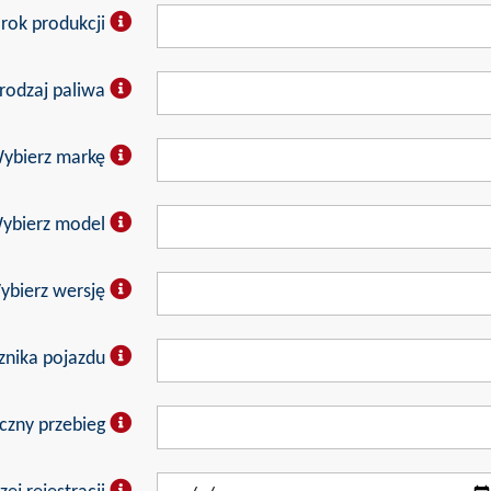
 rok produkcji
rodzaj paliwa
ybierz markę
ybierz model
ybierz wersję
cznika pojazdu
czny przebieg