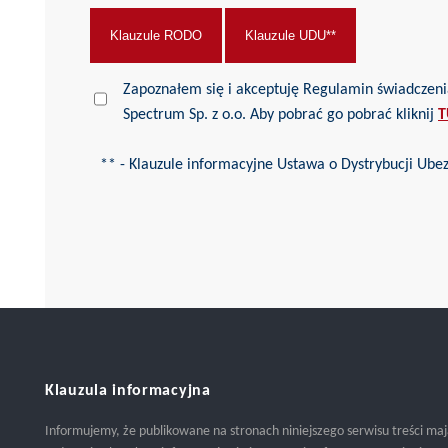
Klauzule RODO
Klauzule UDU**
Zapoznałem się i akceptuję Regulamin świadczenia usług drogą elek
Spectrum Sp. z o.o. Aby pobrać go pobrać kliknij
T
** - Klauzule informacyjne Ustawa o Dystrybucji Ube
Klauzula informacyjna
Informujemy, że publikowane na stronach niniejszego serwisu treści ma