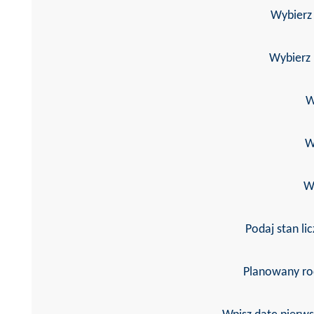
Wybierz
Wybierz 
W
W
W
Podaj stan li
Planowany ro