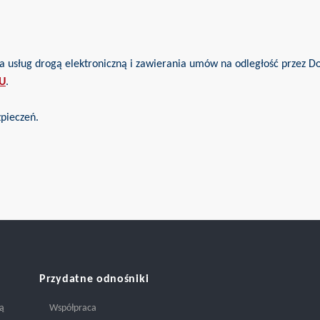
troniczną i zawierania umów na odległość przez Dom Ubezpieczeniowy
U
.
zpieczeń.
Przydatne odnośniki
ją
Współpraca