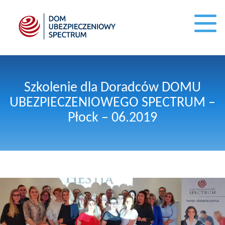
Szkolenie dla Doradców DOMU
UBEZPIECZENIOWEGO SPECTRUM –
Płock – 06.2019