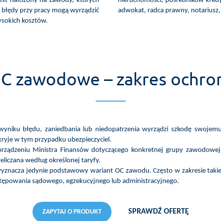
jest nałożony na zawody, których
nieruchomości, pośredników kred
 błędy przy pracy mogą wyrządzić
adwokat, radca prawny, notariusz
ysokich kosztów.
C zawodowe – zakres ochro
yniku błędu, zaniedbania lub niedopatrzenia wyrządzi szkodę swojemu
ryje w tym przypadku ubezpieczyciel.
rządzeniu Ministra Finansów dotyczącego konkretnej grupy zawodowej
eliczana według określonej taryfy.
yznacza jedynie podstawowy wariant OC zawodu. Często w zakresie takieg
ępowania sądowego, egzekucyjnego lub administracyjnego.
SPRAWDŹ OFERTĘ
ZAPYTAJ O PRODUKT