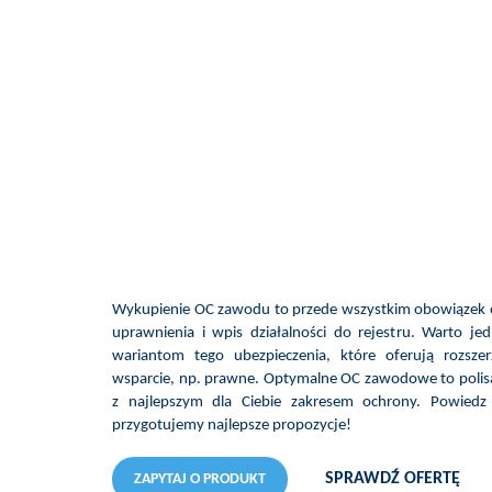
Wykupienie OC zawodu to przede wszystkim obowiązek o
uprawnienia i wpis działalności do rejestru. Warto je
wariantom tego ubezpieczenia, które oferują rozsz
wsparcie, np. prawne. Optymalne OC zawodowe to polisa,
z najlepszym dla Ciebie zakresem ochrony. Powied
przygotujemy najlepsze propozycje!
SPRAWDŹ OFERTĘ
ZAPYTAJ O PRODUKT