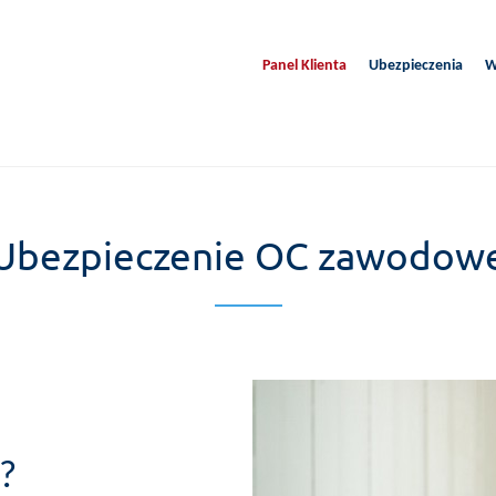
Panel Klienta
Ubezpieczenia
W
Ubezpieczenie OC zawodow
?