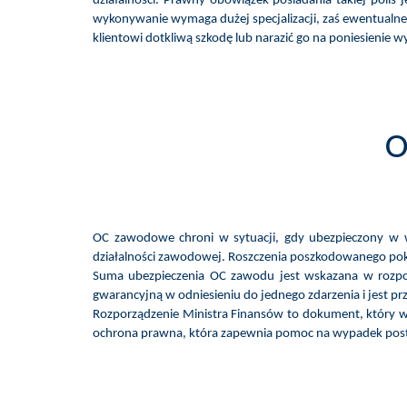
działalności. Prawny obowiązek posiadania takiej polis 
wykonywanie wymaga dużej specjalizacji, zaś ewentualne
klientowi dotkliwą szkodę lub narazić go na poniesienie w
O
OC zawodowe chroni w sytuacji, gdy ubezpieczony w w
działalności zawodowej. Roszczenia poszkodowanego pok
Suma ubezpieczenia OC zawodu jest wskazana w rozpo
gwarancyjną w odniesieniu do jednego zdarzenia i jest prz
Rozporządzenie Ministra Finansów to dokument, który w
ochrona prawna, która zapewnia pomoc na wypadek post