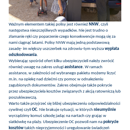
Ważnym elementem takiej polisy jest również
NNW
, czyli
następstwa nieszczęśliwych wypadków. Nie jest trudno o
złamanie ręki czy poparzenie czego konsekwencje mogą się za
nami ciągnąć latami. Polisy NNW mają jedną podstawową
zasadę- im większy uszczerbek na zdrowiu-tym wyższa
wypłata
odszkodowania
.
Wybierając spośród ofert kilku ubezpieczycieli należy zwrócić
również uwagę na zakres usługi
assistance
. W ramach
assistance, w zależności od wybranego pakietu możemy liczyć
m.in. na opiekę nad dziećmi czy pomoc w odnalezieniu
zagubionych dokumentów. Zakres obejmuje także pokrycie
przez ubezpieczyciela kosztów związanych z akcją ratowniczą lub
poszukiwawczą.
Warto także przyjrzeć się bliżej ubezpieczeniu odpowiedzialności
cywilnej czyli
OC
. Nie brakuje sytuacji, w których
nieumyślnie
wyrządzimy komuś szkodę jadąc na nartach czy grając w
siatkówkę na plaży. Ubezpieczenie OC pozwoli nam na
pokrycie
kosztów
takich nieprzyjemności i uregulowanie świadczeń