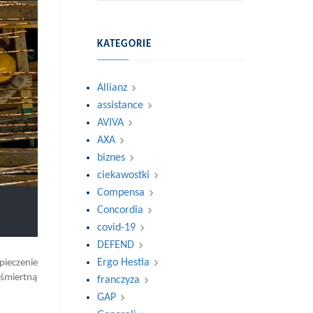
KATEGORIE
Allianz
assistance
AVIVA
AXA
biznes
ciekawostki
Compensa
Concordia
covid-19
DEFEND
Ergo Hestia
pieczenie
ośmiertną
franczyza
GAP