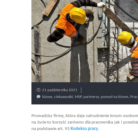
21 października 2021
biznes
,
ciekawostki
,
MSP
,
partnerzy
,
pomysł na biznes
,
Prac
Prowadzisz firmę, która daje zatrudnienie innym osobo
na życie to korzyść zarówno dla pracownika jak i przeds
na podstawie art. 93
Kodeksu pracy
.