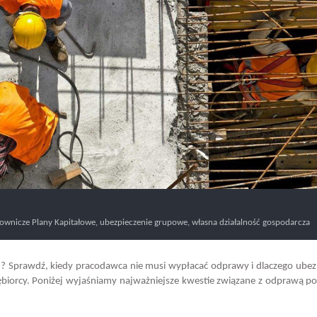
ownicze Plany Kapitałowe
,
ubezpieczenie grupowe
,
własna działalność gospodarcza
m? Sprawdź, kiedy pracodawca nie musi wypłacać odprawy i dlaczego ubez
iębiorcy. Poniżej wyjaśniamy najważniejsze kwestie związane z odprawą p