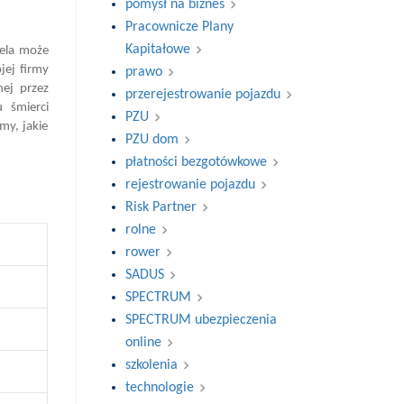
pomysł na biznes
Pracownicze Plany
Kapitałowe
iela może
jej firmy
prawo
ej przez
przerejestrowanie pojazdu
 śmierci
PZU
my, jakie
PZU dom
płatności bezgotówkowe
rejestrowanie pojazdu
Risk Partner
rolne
rower
SADUS
SPECTRUM
SPECTRUM ubezpieczenia
online
szkolenia
technologie