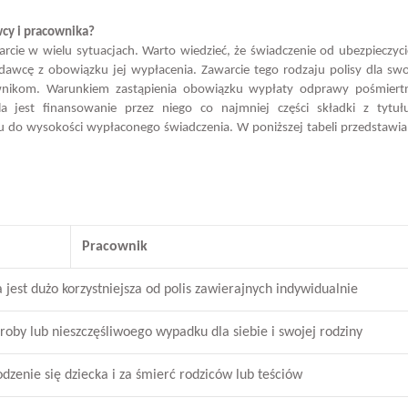
wcy i pracownika?
ie w wielu sytuacjach. Warto wiedzieć, że świadczenie od ubezpieczyc
dawcę z obowiązku jej wypłacenia. Zawarcie tego rodzaju polisy dla swo
cownikom. Warunkiem zastąpienia obowiązku wypłaty odprawy pośmiertn
a jest finansowanie przez niego co najmniej części składki z tytułu
 do wysokości wypłaconego świadczenia. W poniższej tabeli przedstawia
Pracownik
a jest dużo korzystniejsza od polis zawierajnych indywidualnie
oby lub nieszczęśliwoego wypadku dla siebie i swojej rodziny
dzenie się dziecka i za śmierć rodziców lub teściów