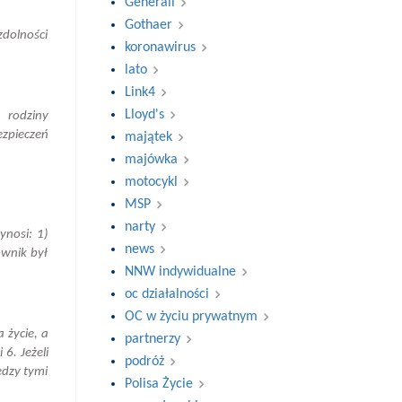
Generali
Gothaer
zdolności
koronawirus
lato
Link4
Lloyd's
 rodziny
zpieczeń
majątek
majówka
motocykl
MSP
narty
ynosi: 1)
news
ownik był
NNW indywidualne
oc działalności
OC w życiu prywatnym
 życie, a
partnerzy
6. Jeżeli
podróż
ędzy tymi
Polisa Życie