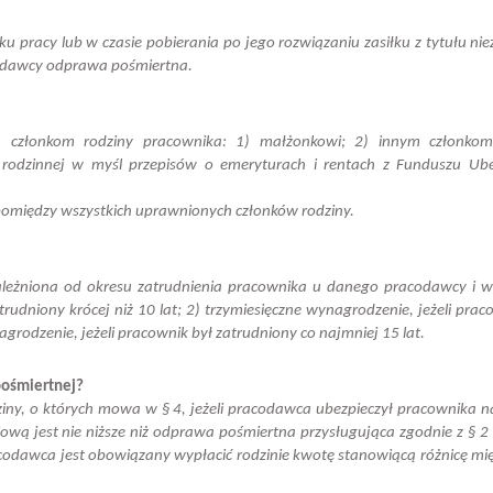
ku pracy lub w czasie pobierania po jego rozwiązaniu zasiłku z tytułu nie
codawcy odprawa pośmiertna.
 członkom rodziny pracownika: 1) małżonkowi; 2) innym członkom
rodzinnej w myśl przepisów o emeryturach i rentach z Funduszu Ube
 pomiędzy wszystkich uprawnionych członków rodziny.
ależniona od okresu zatrudnienia pracownika u danego pracodawcy i w
rudniony krócej niż 10 lat; 2) trzymiesięczne wynagrodzenie, jeżeli prac
agrodzenie, jeżeli pracownik był zatrudniony co najmniej 15 lat.
pośmiertnej?
iny, o których mowa w § 4, jeżeli pracodawca ubezpieczył pracownika na
ą jest nie niższe niż odprawa pośmiertna przysługująca zgodnie z § 2 i 
codawca jest obowiązany wypłacić rodzinie kwotę stanowiącą różnicę mi