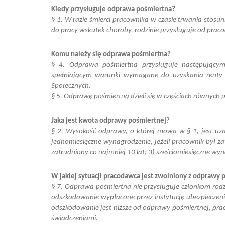
Kiedy przysługuje odprawa pośmiertna?
§ 1. W razie śmierci pracownika w czasie trwania stosun
do pracy wskutek choroby, rodzinie przysługuje od pra
Komu należy się odprawa pośmiertna?
§ 4. Odprawa pośmiertna przysługuje następującym
spełniającym warunki wymagane do uzyskania renty 
Społecznych.
§ 5. Odprawę pośmiertną dzieli się w częściach równych
Jaka jest kwota odprawy pośmiertnej?
§ 2. Wysokość odprawy, o której mowa w § 1, jest uz
jednomiesięczne wynagrodzenie, jeżeli pracownik był zat
zatrudniony co najmniej 10 lat; 3) sześciomiesięczne wyn
W jakiej sytuacji pracodawca jest zwolniony z odprawy 
§ 7. Odprawa pośmiertna nie przysługuje członkom rodz
odszkodowanie wypłacone przez instytucję ubezpieczeniow
odszkodowanie jest niższe od odprawy pośmiertnej, pra
świadczeniami.