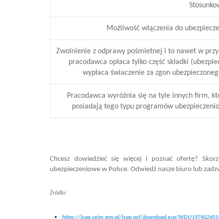
Stosunkow
Możliwość włączenia do ubezpieczen
Zwolnienie z odprawy pośmietnej i to nawet w prz
pracodawca opłaca tylko część składki (ubezpie
wypłaca świaczenie za zgon ubezpieczoneg
Pracodawca wyróżnia się na tyle innych firm, kt
posiadają tego typu programów ubezpieczeni
Chcesz dowiedzieć się więcej i poznać ofertę? Skor
ubezpieczeniowe w Polsce. Odwiedź nasze biuro lub zadzw
Źródło:
https://isap.sejm.gov.pl/isap.nsf/download.xsp/WDU19740240