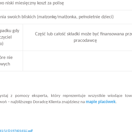
o niski miesięczny koszt za polisę
ia swoich bliskich (małzonkę/małżonka, pełnoletnie dzieci)
ypadku gdy
Część lub całość składki może być finansowana prz
czyciel
pracodawcę
o)
óre nie
owych
zystaj z pomocy eksperta, który reprezentuje wszystkie wiodące tow
oń – najbliższego Doradcę Klienta znajdziesz na
mapie placówek
.
141/U/D19740141Lj.pdf