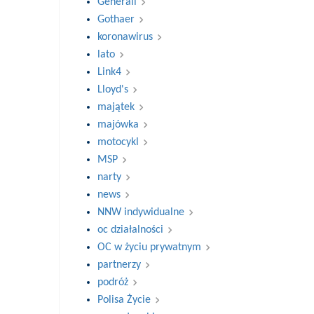
Generali
Gothaer
koronawirus
lato
Link4
Lloyd's
majątek
majówka
motocykl
MSP
narty
news
NNW indywidualne
oc działalności
OC w życiu prywatnym
partnerzy
podróż
Polisa Życie