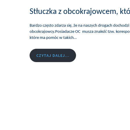
Stłuczka z obcokrajowcem, któr
Bardzo często zdarza się, że na naszych drogach dochod
obcokrajowcy.Posiadacze OC musza znaleźć tzw. korespon
które ma pomóc w takich…
CZYTAJ DALEJ...