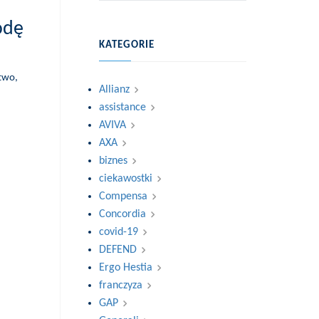
odę
KATEGORIE
two,
Allianz
assistance
AVIVA
AXA
biznes
ciekawostki
Compensa
Concordia
covid-19
DEFEND
Ergo Hestia
franczyza
GAP