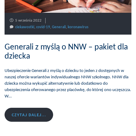
5 września 2022
ciekawostki
,
covid-19
,
Generali
,
koronawirus
Generali z myślą o NNW – pakiet dla
dziecka
Ubezpieczenie Generali z myślą o dziecku to jeden z dostępnych w
naszej ofercie wariantów indywidualnego NNW szkolnego. NNW dla
dziecka można wykupić alternatywnie lub dodatkowo do
ubezpieczenia oferowanego przez placówkę, do której ono uczęszcza.
W…
CZYTAJ DALEJ...