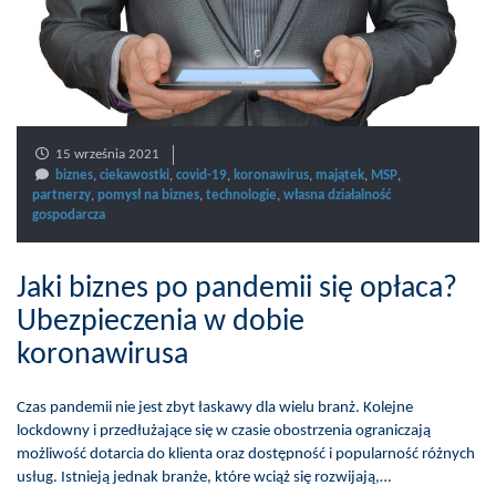
15 września 2021
biznes
,
ciekawostki
,
covid-19
,
koronawirus
,
majątek
,
MSP
,
partnerzy
,
pomysł na biznes
,
technologie
,
własna działalność
gospodarcza
Jaki biznes po pandemii się opłaca?
Ubezpieczenia w dobie
koronawirusa
Czas pandemii nie jest zbyt łaskawy dla wielu branż. Kolejne
lockdowny i przedłużające się w czasie obostrzenia ograniczają
możliwość dotarcia do klienta oraz dostępność i popularność różnych
usług. Istnieją jednak branże, które wciąż się rozwijają,…