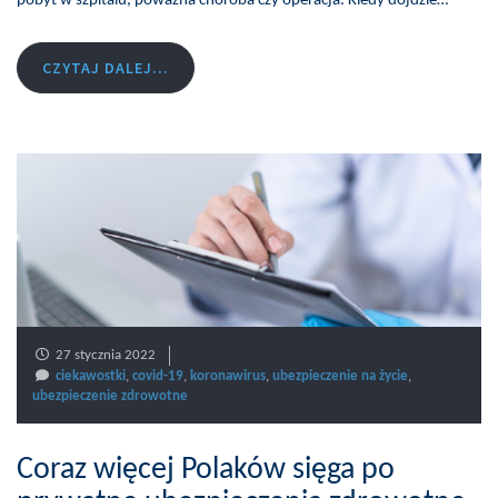
pobyt w szpitalu, poważna choroba czy operacja. Kiedy dojdzie…
CZYTAJ DALEJ...
27 stycznia 2022
ciekawostki
,
covid-19
,
koronawirus
,
ubezpieczenie na życie
,
ubezpieczenie zdrowotne
Coraz więcej Polaków sięga po