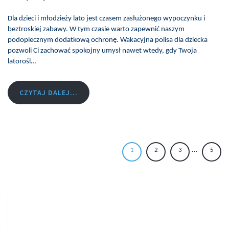
Dla dzieci i młodzieży lato jest czasem zasłużonego wypoczynku i
beztroskiej zabawy. W tym czasie warto zapewnić naszym
podopiecznym dodatkową ochronę. Wakacyjna polisa dla dziecka
pozwoli Ci zachować spokojny umysł nawet wtedy, gdy Twoja
latorośl…
CZYTAJ DALEJ...
…
1
2
3
5