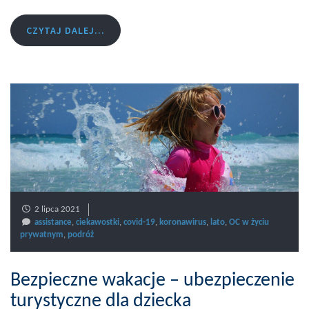
CZYTAJ DALEJ...
2 lipca 2021
assistance
,
ciekawostki
,
covid-19
,
koronawirus
,
lato
,
OC w życiu
prywatnym
,
podróż
Bezpieczne wakacje – ubezpieczenie
turystyczne dla dziecka