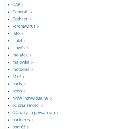
GAP
Generali
Gothaer
koronawirus
lato
Link4
Lloyd's
majątek
majówka
motocykl
MSP
narty
news
NNW indywidualne
oc działalności
OC w życiu prywatnym
partnerzy
podróż