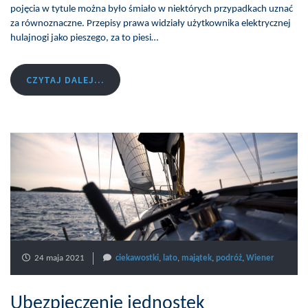
pojęcia w tytule można było śmiało w niektórych przypadkach uznać
za równoznaczne. Przepisy prawa widziały użytkownika elektrycznej
hulajnogi jako pieszego, za to piesi…
CZYTAJ DALEJ...
24 maja 2021
ciekawostki
,
lato
,
majątek
,
podróż
,
Wiener
Ubezpieczenie jednostek