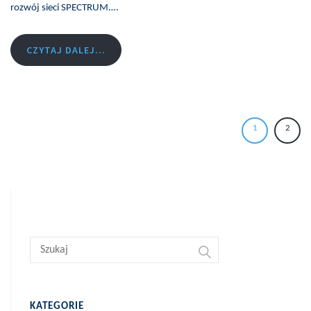
rozwój sieci SPECTRUM.…
CZYTAJ DALEJ...
1
2
KATEGORIE