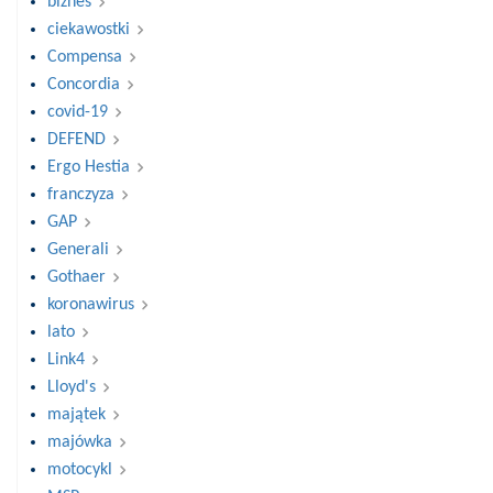
biznes
ciekawostki
Compensa
Concordia
covid-19
DEFEND
Ergo Hestia
franczyza
GAP
Generali
Gothaer
koronawirus
lato
Link4
Lloyd's
majątek
majówka
motocykl