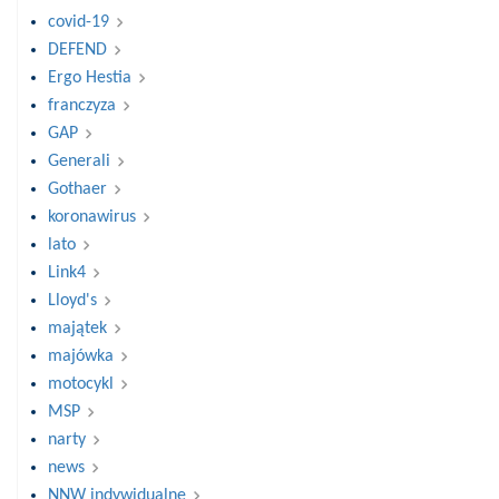
covid-19
DEFEND
Ergo Hestia
franczyza
GAP
Generali
Gothaer
koronawirus
lato
Link4
Lloyd's
majątek
majówka
motocykl
MSP
narty
news
NNW indywidualne