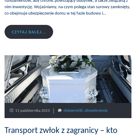
fundamentów, aby chronić powstający budynek, a także związaną z
nim inwestycję. Wyjaśniamy, na czym polega stan surowy zamknięty,
co obejmuje ubezpieczenie domu w tej fazie budowy i…
CZYTAJ DALEJ...
11 października 2023
ciekawostki
,
ubezpieczenia
Transport zwłok z zagranicy – kto