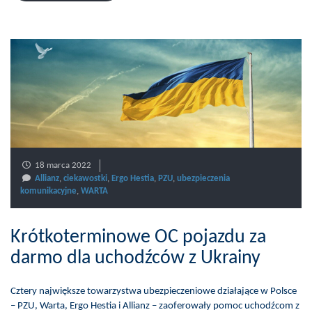
18 marca 2022
Allianz
,
ciekawostki
,
Ergo Hestia
,
PZU
,
ubezpieczenia
komunikacyjne
,
WARTA
Krótkoterminowe OC pojazdu za
darmo dla uchodźców z Ukrainy
Cztery największe towarzystwa ubezpieczeniowe działające w Polsce
– PZU, Warta, Ergo Hestia i Allianz – zaoferowały pomoc uchodźcom z