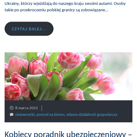
Ukrainy, którzy wjeżdżają do naszego kraju swoimi autami. Osoby
takie po przekroczeniu polskiej granicy są zobowiązane…
CZYTAJ DALEJ...
8 marca 2022
ciekawostki
,
pomysł na biznes
,
własna działalność gospodarcza
Kobiecy poradnik ubezpieczeniowy –