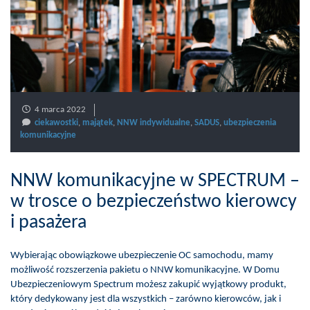
4 marca 2022
ciekawostki
,
majątek
,
NNW indywidualne
,
SADUS
,
ubezpieczenia
komunikacyjne
NNW komunikacyjne w SPECTRUM –
w trosce o bezpieczeństwo kierowcy
i pasażera
Wybierając obowiązkowe ubezpieczenie OC samochodu, mamy
możliwość rozszerzenia pakietu o NNW komunikacyjne. W Domu
Ubezpieczeniowym Spectrum możesz zakupić wyjątkowy produkt,
który dedykowany jest dla wszystkich – zarówno kierowców, jak i