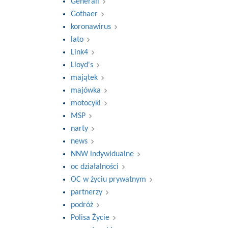
Generali
Gothaer
koronawirus
lato
Link4
Lloyd's
majątek
majówka
motocykl
MSP
narty
news
NNW indywidualne
oc działalności
OC w życiu prywatnym
partnerzy
podróż
Polisa Życie