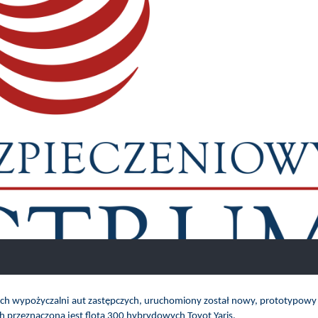
lnych wypożyczalni aut zastępczych, uruchomiony został nowy, prototypow
 przeznaczona jest flota 300 hybrydowych Toyot Yaris.