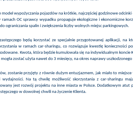
e model wypożyczania pojazdów na krótkie, najczęściej godzinowe odcinki
w ramach OC sprawcy wypadku propaguje ekologiczne i ekonomiczne korz
 ograniczania spalin i zwiększenia liczby wolnych miejsc parkingowych.
stępczego będą korzystać ze specjalnie przygotowanej aplikacji, na k
orzystania w ramach car-sharingu, co rozwiązuje kwestię konieczności p
odowane. Kwota, która będzie kumulowała się na indywidualnym koncie K
e mogła zostać użyta nawet do 3 miesięcy, na okres naprawy uszkodzonego
ów, zostanie przyjęty z równie dużym entuzjazmem, jak miało to miejsce
i wydajności. Na tą chwilę możliwość skorzystania z car-sharingu maj
planowany jest rozwój projektu na inne miasta w Polsce. Dodatkowym atut
stępczego w dowolnej chwili na życzenie Klienta.