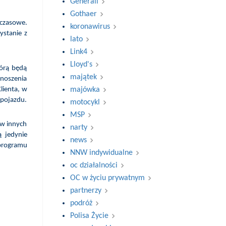
Generali
Gothaer
 czasowe.
koronawirus
ystanie z
lato
Link4
Lloyd's
tórą będą
majątek
onoszenia
majówka
lienta, w
 pojazdu.
motocykl
MSP
 w innych
narty
ą jedynie
news
 programu
NNW indywidualne
oc działalności
OC w życiu prywatnym
partnerzy
podróż
Polisa Życie