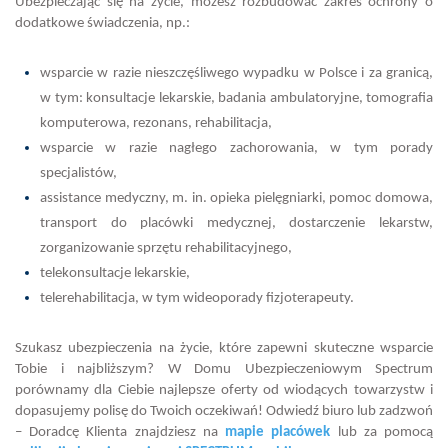
Ubezpieczając się na życie, możesz rozbudować zakres ochrony o
dodatkowe świadczenia, np.:
wsparcie w razie nieszczęśliwego wypadku w Polsce i za granicą,
w tym: konsultacje lekarskie, badania ambulatoryjne, tomografia
komputerowa, rezonans, rehabilitacja,
wsparcie w razie nagłego zachorowania, w tym porady
specjalistów,
assistance medyczny, m. in. opieka pielęgniarki, pomoc domowa,
transport do placówki medycznej, dostarczenie lekarstw,
zorganizowanie sprzętu rehabilitacyjnego,
telekonsultacje lekarskie,
telerehabilitacja, w tym wideoporady fizjoterapeuty.
Szukasz ubezpieczenia na życie, które zapewni skuteczne wsparcie
Tobie i najbliższym? W Domu Ubezpieczeniowym Spectrum
porównamy dla Ciebie najlepsze oferty od wiodących towarzystw i
dopasujemy polisę do Twoich oczekiwań! Odwiedź biuro lub zadzwoń
– Doradcę Klienta znajdziesz na
mapie placówek
lub za pomocą