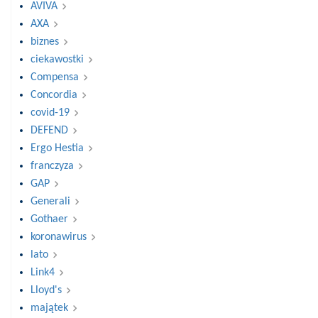
AVIVA
AXA
biznes
ciekawostki
Compensa
Concordia
covid-19
DEFEND
Ergo Hestia
franczyza
GAP
Generali
Gothaer
koronawirus
lato
Link4
Lloyd's
majątek