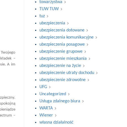
towarzystwa
TUW TUW
tuz
ubezpieczenia
ubezpieczenia dotowane
ubezpieczenia komunikacyjne
ubezpieczenia posagowe
ubezpieczenie grupowe
 Twojego
składek –
ubezpieczenie mieszkania
sie. A im
ubezpieczenie na życie
ubezpieczenie utraty dochodu
ubezpieczenie zdrowotne
UFG
Uncategorized
zpieczny.
Usługa zdalnego biura
spokojną
WARTA
pieniądze
Wiener
pectrum –
własna działalność