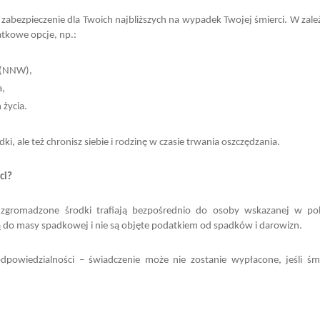
i zabezpieczenie dla Twoich najbliższych na wypadek Twojej śmierci. W zale
atkowe opcje, np.:
 (NNW),
a,
życia.
ki, ale też chronisz siebie i rodzinę w czasie trwania oszczędzania.
ci?
zgromadzone środki trafiają bezpośrednio do osoby wskazanej w poli
ą do masy spadkowej i nie są objęte podatkiem od spadków i darowizn.
owiedzialności – świadczenie może nie zostanie wypłacone, jeśli śmi