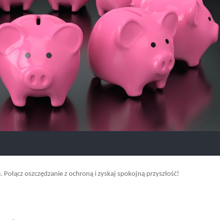
. Połącz oszczędzanie z ochroną i zyskaj spokojną przyszłość!