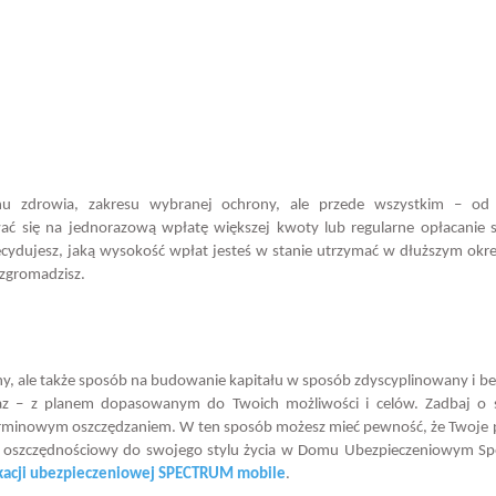
anu zdrowia, zakresu wybranej ochrony, ale przede wszystkim – od
ć się na jednorazową wpłatę większej kwoty lub regularne opłacanie 
ecydujesz, jaką wysokość wpłat jesteś w stanie utrzymać w dłuższym okre
 zgromadzisz.
y, ale także sposób na budowanie kapitału w sposób zdyscyplinowany i be
eraz – z planem dopasowanym do Twoich możliwości i celów. Zadbaj o 
goterminowym oszczędzaniem. W ten sposób możesz mieć pewność, że Twoje 
lan oszczędnościowy do swojego stylu życia w Domu Ubezpieczeniowym S
ikacji ubezpieczeniowej SPECTRUM mobile
.