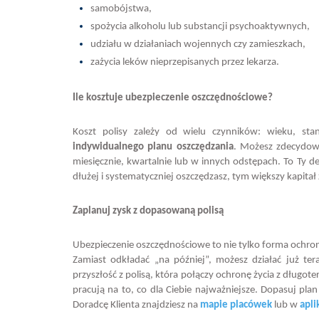
samobójstwa,
spożycia alkoholu lub substancji psychoaktywnych,
udziału w działaniach wojennych czy zamieszkach,
zażycia leków nieprzepisanych przez lekarza.
Ile kosztuje ubezpieczenie oszczędnościowe?
Koszt polisy zależy od wielu czynników: wieku, st
indywidualnego planu oszczędzania
. Możesz zdecydowa
miesięcznie, kwartalnie lub w innych odstępach. To Ty d
dłużej i systematyczniej oszczędzasz, tym większy kapitał
Zaplanuj zysk z dopasowaną polisą
Ubezpieczenie oszczędnościowe to nie tylko forma ochron
Zamiast odkładać „na później”, możesz działać już t
przyszłość z polisą, która połączy ochronę życia z dłu
pracują na to, co dla Ciebie najważniejsze. Dopasuj p
Doradcę Klienta znajdziesz na
mapie placówek
lub w
apl