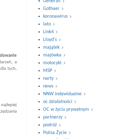
Generali
Gothaer
koronawirus
lato
Link4
Lloyd's
majątek
majówka
budowanie
darzeń, a
motocykl
dla tych,
MSP
narty
news
NNW indywidualne
oc działalności
najlepiej
OC w życiu prywatnym
czędzania
partnerzy
podróż
Polisa Życie