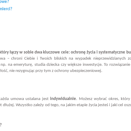
iowe?
mierci?
tóry łączy w sobie dwa kluczowe cele: ochronę życia i systematyczne 
twa – chroni Ciebie i Twoich bliskich na wypadek nieprzewidzianych z
np. na emeryturę, studia dziecka czy większe inwestycje. To rozwiązanie 
łość, nie rezygnując przy tym z ochrony ubezpieczeniowej.
 każda umowa ustalana jest
indywidualnie
. Możesz wybrać okres, który 
dłużej. Wszystko zależy od tego, na jakim etapie życia jesteś i jaki cel osz
?