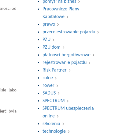
pomysł na biznes
żności od
Pracownicze Plany
Kapitałowe
prawo
przerejestrowanie pojazdu
PZU
PZU dom
płatności bezgotówkowe
rejestrowanie pojazdu
Risk Partner
rolne
rower
sie jako
SADUS
SPECTRUM
SPECTRUM ubezpieczenia
erć była
online
szkolenia
technologie