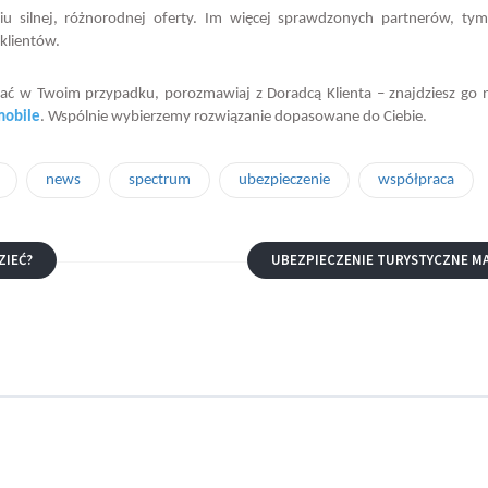
iu silnej, różnorodnej oferty. Im więcej sprawdzonych partnerów, ty
 klientów.
dać w Twoim przypadku, porozmawiaj z Doradcą Klienta – znajdziesz go
mobile
. Wspólnie wybierzemy rozwiązanie dopasowane do Ciebie.
news
spectrum
ubezpieczenie
współpraca
ZIEĆ?
UBEZPIECZENIE TURYSTYCZNE M