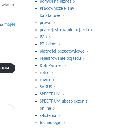
pomysł na biznes
m większe
Pracownicze Plany
Kapitałowe
prawo
 na
mapie
przerejestrowanie pojazdu
PZU
PZU dom
płatności bezgotówkowe
rejestrowanie pojazdu
Risk Partner
ADERA
rolne
rower
SADUS
SPECTRUM
SPECTRUM ubezpieczenia
online
szkolenia
technologie