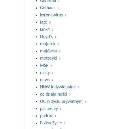
Generali
Gothaer
koronawirus
lato
Link4
Lloyd's
majątek
majówka
motocykl
MSP
narty
news
NNW indywidualne
oc działalności
OC w życiu prywatnym
partnerzy
podróż
Polisa Życie