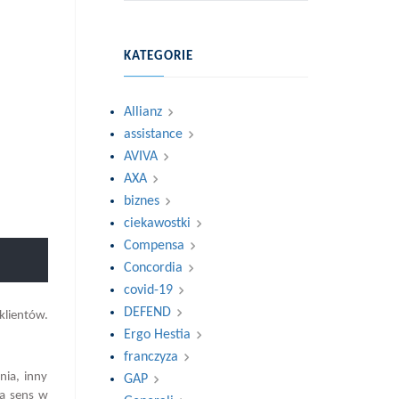
KATEGORIE
Allianz
assistance
AVIVA
AXA
biznes
ciekawostki
Compensa
Concordia
covid-19
DEFEND
klientów.
Ergo Hestia
franczyza
nia, inny
GAP
ma sens w