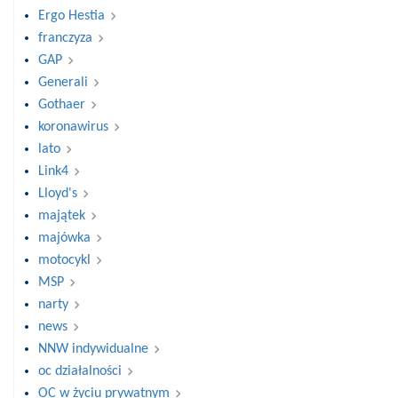
Ergo Hestia
franczyza
GAP
Generali
Gothaer
koronawirus
lato
Link4
Lloyd's
majątek
majówka
motocykl
MSP
narty
news
NNW indywidualne
oc działalności
OC w życiu prywatnym