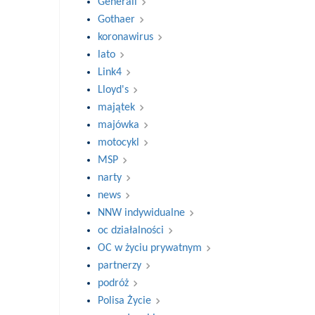
Generali
Gothaer
koronawirus
lato
Link4
Lloyd's
majątek
majówka
motocykl
MSP
narty
news
NNW indywidualne
oc działalności
OC w życiu prywatnym
partnerzy
podróż
Polisa Życie