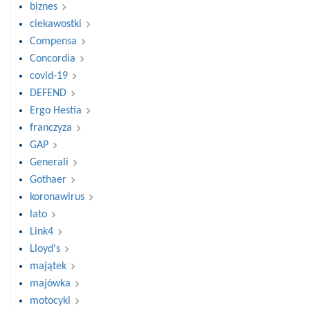
biznes
ciekawostki
Compensa
Concordia
covid-19
DEFEND
Ergo Hestia
franczyza
GAP
Generali
Gothaer
koronawirus
lato
Link4
Lloyd's
majątek
majówka
motocykl