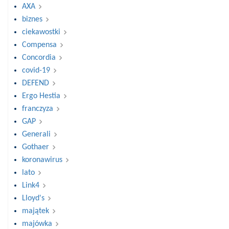
AXA
biznes
ciekawostki
Compensa
Concordia
covid-19
DEFEND
Ergo Hestia
franczyza
GAP
Generali
Gothaer
koronawirus
lato
Link4
Lloyd's
majątek
majówka