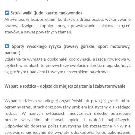
Sztuki walki (judo, karate, taekwondo)
Aktywność w bezpośrednim kontakcie z drugą osobą, wykonywanie
rzutów, dźwigni i kopnięć sprzyja powstawaniu siniaków, skręceń
stawów, a nawet poważnych złamań.
Sporty wysokiego ryzyka (rowery górskie, sport motorowy,
parkour)
Działania te wymagają doskonałej koordynacji, a jazda rowerowa w
ciężkich warunkach terenowych czy ewolucje miejskie mogą skończyć
się groźnym upadkiem i trwałym uszczerbkiem na zdrowiu.
Wsparcie rodzica – dojazd do miejsca zdarzenia i zakwaterowanie
Wypadek dziecka w odległej części Polski lub poza jej granicami to
ogromny stres, strach oraz poważny problem logistyczny dla każdego
rodzica. W nagłych sytuacjach medycznych dziecko potrzebuje
przede wszystkim obecności, opieki i czułości najbliższych.
Odpowiednio dobrana polisa turystyczna lub rozszerzone NNW nie
sprowadza się jedynie do wypłaty odszkodowania po zakończeniu