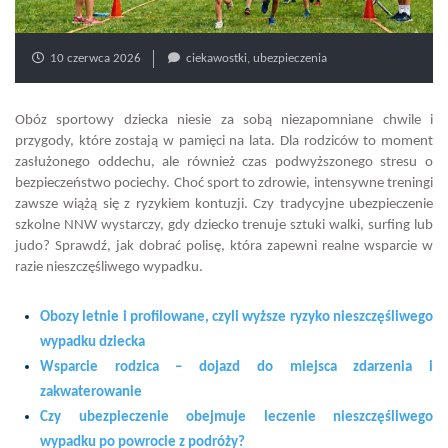
10 czerwca 2026
ciekawostki
,
ubezpieczenia
Obóz sportowy dziecka niesie za sobą niezapomniane chwile i
przygody, które zostają w pamięci na lata. Dla rodziców to moment
zasłużonego oddechu, ale również czas podwyższonego stresu o
bezpieczeństwo pociechy. Choć sport to zdrowie, intensywne treningi
zawsze wiążą się z ryzykiem kontuzji. Czy tradycyjne ubezpieczenie
szkolne NNW wystarczy, gdy dziecko trenuje sztuki walki, surfing lub
judo? Sprawdź, jak dobrać polisę, która zapewni realne wsparcie w
razie nieszczęśliwego wypadku.
Obozy letnie i profilowane, czyli wyższe ryzyko nieszczęśliwego
wypadku dziecka
Wsparcie rodzica – dojazd do miejsca zdarzenia i
zakwaterowanie
Czy ubezpieczenie obejmuje leczenie nieszczęśliwego
wypadku po powrocie z podróży?