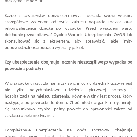
maksymalnie na 5 dni.
Każde z towarzystw ubezpieczeniowych posiada swoje własne,
szczegółowe wytyczne odnośnie zakresu wsparcia rodzica oraz
rekonwalescencji dziecka po wypadku. Przed wyjazdem warto
dokładnie przeanalizować Ogólne Warunki Ubezpieczenia (OWU) lub
skonsultować się z ekspertem, aby sprawdzić, jakie limity
odpowiedzialności posiada wybrany pakiet.
Czy ubezpieczenie obejmuje leczenie nieszczęśliwego wypadku po
powrocie z podróży?
W przypadku urazu, złamania czy zwichnięcia u dziecka kluczowe jest
nie tylko natychmiastowe udzielenie pierwszej pomocy i
hospitalizacja na miejscu zdarzenia. Równie ważny jest proces, który
następuje po powrocie do domu. Choć młody organizm regeneruje
się stosunkowo szybko, pełny powrót do sprawności zależy od
ciągłości opieki medycznej.
Kompleksowe ubezpieczenie na obóz sportowy obejmuje
rekonwalescencję i koszty kontynuacji leczenia po powrocie z