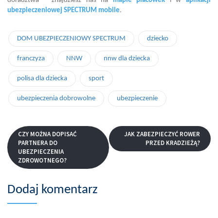
doradztwa – znajdziesz nas na
mapie placówek
i w
aplikacji
ubezpieczeniowej SPECTRUM mobile
.
DOM UBEZPIECZENIOWY SPECTRUM
dziecko
franczyza
NNW
nnw dla dziecka
polisa dla dziecka
sport
ubezpieczenia dobrowolne
ubezpieczenie
CZY MOŻNA DOPISAĆ
JAK ZABEZPIECZYĆ ROWER
PARTNERA DO
PRZED KRADZIEŻĄ?
UBEZPIECZENIA
ZDROWOTNEGO?
Dodaj komentarz