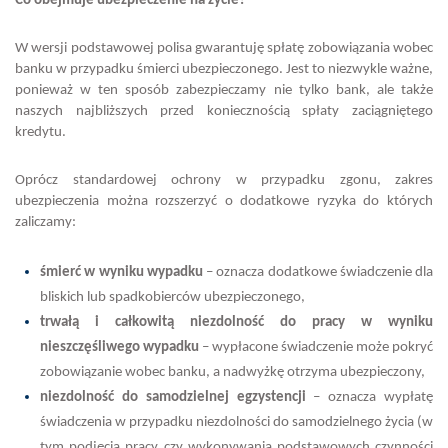
Co obejmuje ubezpieczenie na życie?
W wersji podstawowej polisa gwarantuję spłatę zobowiązania wobec
banku w przypadku śmierci ubezpieczonego. Jest to niezwykle ważne,
ponieważ w ten sposób zabezpieczamy nie tylko bank, ale także
naszych najbliższych przed koniecznością spłaty zaciągniętego
kredytu.
Oprócz standardowej ochrony w przypadku zgonu, zakres
ubezpieczenia można rozszerzyć o dodatkowe ryzyka do których
zaliczamy:
śmierć w wyniku wypadku
– oznacza dodatkowe świadczenie dla
bliskich lub spadkobierców ubezpieczonego,
trwałą i całkowitą niezdolność do pracy w wyniku
nieszczęśliwego wypadku
– wypłacone świadczenie może pokryć
zobowiązanie wobec banku, a nadwyżkę otrzyma ubezpieczony,
niezdolność do samodzielnej egzystencji
– oznacza wypłatę
świadczenia w przypadku niezdolności do samodzielnego życia (w
tym podjęcia pracy czy wykonywania podstawowych czynności