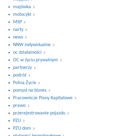
majówka
motocykl
MSP
narty
news
NNW indywidualne
oc działalności
OC w życiu prywatnym
partnerzy
podróż
Polisa Życie
pomysł na biznes
Pracownicze Plany Kapitałowe
prawo
przerejestrowanie pojazdu
PZU
PZU dom
płatności bezgotówkowe