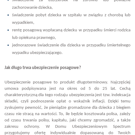
świadczenie za uszczerbek na zdrowiu lub poważne
zachorowanie dziecka,
świadczenie pobyt dziecka w szpitalu w związku z chorobą lub
wypadkiem,
rentę posagową wypłacaną dziecku w przypadku śmierci rodzica
lub opiekuna prawnego,
jednorazowe świadczenie dla dziecka w przypadku śmiertelnego
wypadku ubezpieczającego.
Jak długo trwa ubezpieczenie posagowe?
Ubezpieczenie posagowe to produkt długoterminowy. Najczęściej
umowa podpisywana jest na okres od 5 do 25 lat. Cechą
charakterystyczną dla tego rodzaju ubezpieczenia jest tzw. indeksacja
składki, czyli podnoszenie opłat o wskaźnik inflacji. Dzięki temu
zyskujemy pewność, że pieniądze gromadzone dla dziecka z biegiem
czasu nie stracą na wartości. To, ile będzie kosztowała polisa, zależy
od czasu trwania polisy, kapitału, jaki chcemy zgromadzić, a także
zakresu ochrony. W Domu Ubezpieczeniowym Spectrum
przygotujemy ofertę indywidualnie dopasowaną do Twoich