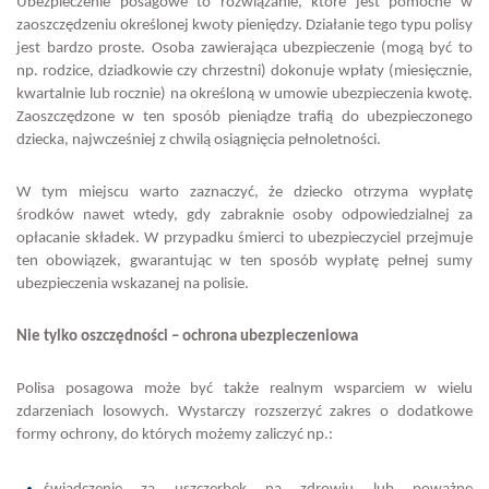
Ubezpieczenie posagowe to rozwiązanie, które jest pomocne w
zaoszczędzeniu określonej kwoty pieniędzy. Działanie tego typu polisy
jest bardzo proste. Osoba zawierająca ubezpieczenie (mogą być to
np. rodzice, dziadkowie czy chrzestni) dokonuje wpłaty (miesięcznie,
kwartalnie lub rocznie) na określoną w umowie ubezpieczenia kwotę.
Zaoszczędzone w ten sposób pieniądze trafią do ubezpieczonego
dziecka, najwcześniej z chwilą osiągnięcia pełnoletności.
W tym miejscu warto zaznaczyć, że dziecko otrzyma wypłatę
środków nawet wtedy, gdy zabraknie osoby odpowiedzialnej za
opłacanie składek. W przypadku śmierci to ubezpieczyciel przejmuje
ten obowiązek, gwarantując w ten sposób wypłatę pełnej sumy
ubezpieczenia wskazanej na polisie.
Nie tylko oszczędności – ochrona ubezpieczeniowa
Polisa posagowa może być także realnym wsparciem w wielu
zdarzeniach losowych. Wystarczy rozszerzyć zakres o dodatkowe
formy ochrony, do których możemy zaliczyć np.: