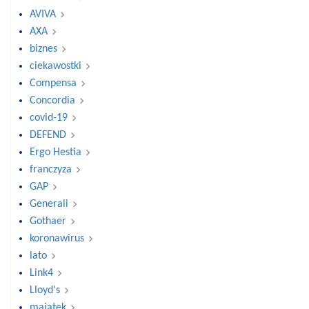
AVIVA
AXA
biznes
ciekawostki
Compensa
Concordia
covid-19
DEFEND
Ergo Hestia
franczyza
GAP
Generali
Gothaer
koronawirus
lato
Link4
Lloyd's
majątek