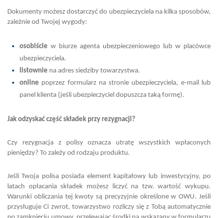
Dokumenty możesz dostarczyć do ubezpieczyciela na kilka sposobów,
zależnie od Twojej wygody:
osobiście
w biurze agenta ubezpieczeniowego lub w placówce
ubezpieczyciela.
listownie
na adres siedziby towarzystwa.
online
poprzez formularz na stronie ubezpieczyciela, e-mail lub
panel klienta (jeśli ubezpieczyciel dopuszcza taką formę).
Jak odzyskać część składek przy rezygnacji?
Czy rezygnacja z polisy oznacza utratę wszystkich wpłaconych
pieniędzy? To zależy od rodzaju produktu.
Jeśli Twoja polisa posiada element kapitałowy lub inwestycyjny, po
latach opłacania składek możesz liczyć na tzw. wartość wykupu.
Warunki obliczania tej kwoty są precyzyjnie określone w OWU. Jeśli
przysługuje Ci zwrot, towarzystwo rozliczy się z Tobą automatycznie
po zamknięciu umowy, przelewając środki na wskazany w formularzu