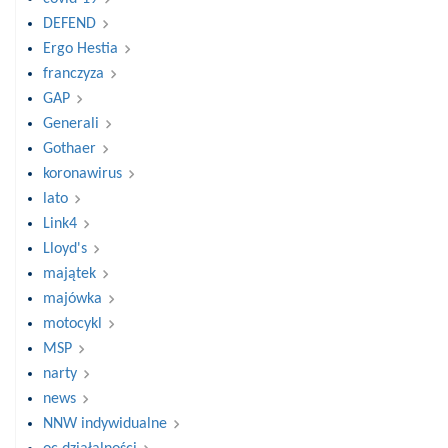
DEFEND
Ergo Hestia
franczyza
GAP
Generali
Gothaer
koronawirus
lato
Link4
Lloyd's
majątek
majówka
motocykl
MSP
narty
news
NNW indywidualne