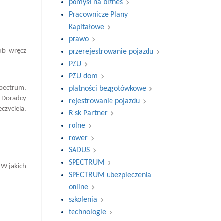
pomysł na biznes
Pracownicze Plany
Kapitałowe
prawo
lub wręcz
przerejestrowanie pojazdu
PZU
PZU dom
pectrum.
płatności bezgotówkowe
i Doradcy
rejestrowanie pojazdu
czyciela.
Risk Partner
rolne
rower
SADUS
SPECTRUM
 W jakich
SPECTRUM ubezpieczenia
online
szkolenia
technologie