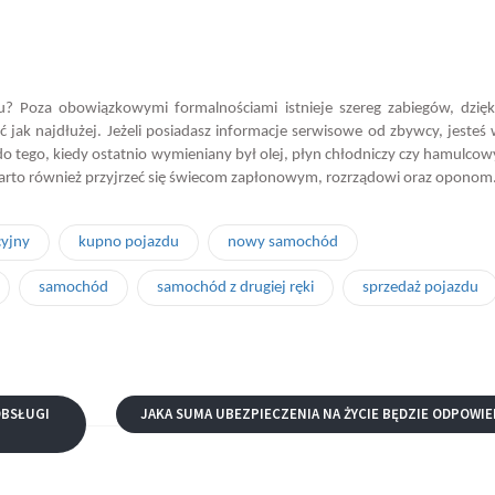
 Poza obowiązkowymi formalnościami istnieje szereg zabiegów, dzięk
yć jak najdłużej. Jeżeli posiadasz informacje serwisowe od zbywcy, jesteś
do tego, kiedy ostatnio wymieniany był olej, płyn chłodniczy czy hamulcowy
 Warto również przyjrzeć się świecom zapłonowym, rozrządowi oraz oponom
cyjny
kupno pojazdu
nowy samochód
samochód
samochód z drugiej ręki
sprzedaż pojazdu
OBSŁUGI
JAKA SUMA UBEZPIECZENIA NA ŻYCIE BĘDZIE ODPOWIE