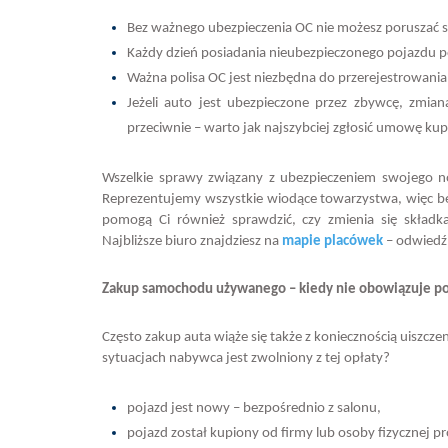
Bez ważnego ubezpieczenia OC nie możesz poruszać
Każdy dzień posiadania nieubezpieczonego pojazdu po
Ważna polisa OC jest niezbędna do przerejestrowania
Jeżeli auto jest ubezpieczone przez zbywcę, zmian
przeciwnie – warto jak najszybciej zgłosić umowę ku
Wszelkie sprawy związany z ubezpieczeniem swojego
Reprezentujemy wszystkie wiodące towarzystwa, więc be
pomogą Ci również sprawdzić, czy zmienia się składka 
Najbliższe biuro znajdziesz na
mapie placówek
– odwiedź
Zakup samochodu używanego – kiedy nie obowiązuje p
Często zakup auta wiąże się także z koniecznością uiszc
sytuacjach nabywca jest zwolniony z tej opłaty?
pojazd jest nowy – bezpośrednio z salonu,
pojazd został kupiony od firmy lub osoby fizycznej p