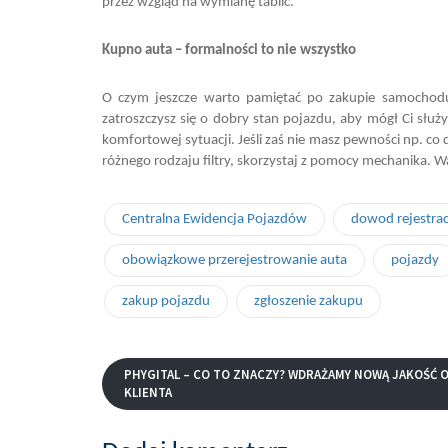
przez wzgląd na wymianę tablic.
Kupno auta – formalności to nie wszystko
O czym jeszcze warto pamiętać po zakupie samochodu?
zatroszczysz się o dobry stan pojazdu, aby mógł Ci służ
komfortowej sytuacji. Jeśli zaś nie masz pewności np. co 
różnego rodzaju filtry, skorzystaj z pomocy mechanika.
Centralna Ewidencja Pojazdów
dowod rejestra
obowiązkowe przerejestrowanie auta
pojazdy
zakup pojazdu
zgłoszenie zakupu
PHYGITAL – CO TO ZNACZY? WDRAŻAMY NOWĄ JAKOŚĆ 
KLIENTA