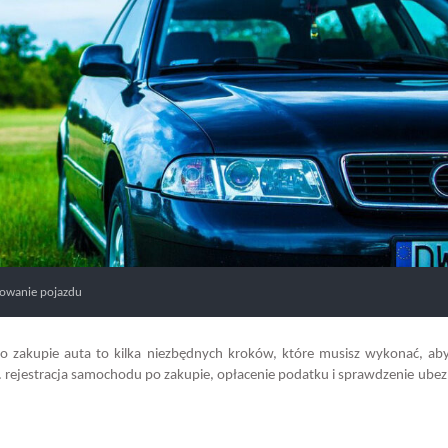
rowanie pojazdu
 zakupie auta to kilka niezbędnych kroków, które musisz wykonać, ab
 rejestracja samochodu po zakupie, opłacenie podatku i sprawdzenie ubez