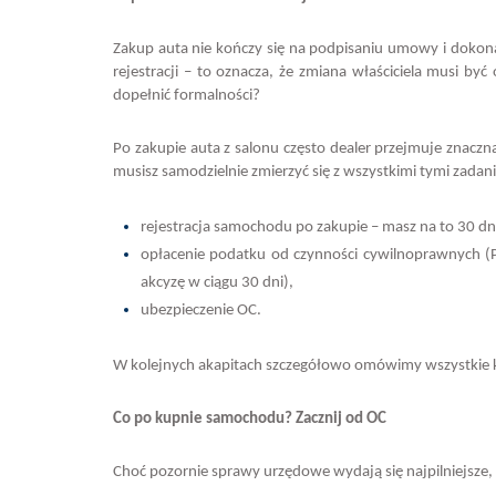
Zakup auta nie kończy się na podpisaniu umowy i dokonan
rejestracji – to oznacza, że zmiana właściciela musi b
dopełnić formalności?
Po zakupie auta z salonu często dealer przejmuje znacz
musisz samodzielnie zmierzyć się z wszystkimi tymi zadan
rejestracja samochodu po zakupie – masz na to 30 dni
opłacenie podatku od czynności cywilnoprawnych (P
akcyzę w ciągu 30 dni),
ubezpieczenie OC.
W kolejnych akapitach szczegółowo omówimy wszystkie k
Co po kupnie samochodu? Zacznij od OC
Choć pozornie sprawy urzędowe wydają się najpilniejsze,