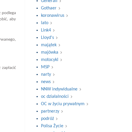
Generali
Gothaer
ż podlega
koronawirus
obić, aby
lato
Link4
Lloyd's
żywanego,
majątek
majówka
motocykl
MSP
 zapłacić
narty
news
NNW indywidualne
oc działalności
OC w życiu prywatnym
partnerzy
podróż
Polisa Życie