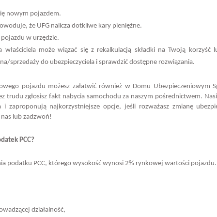
 się nowym pojazdem.
woduje, że UFG nalicza dotkliwe kary pieniężne.
 pojazdu w urzędzie.
a właściciela może wiązać się z rekalkulacją składki na Twoją korzyść 
pna/sprzedaży do ubezpieczyciela i sprawdzić dostępne rozwiązania.
 nowego pojazdu możesz załatwić również w Domu Ubezpieczeniowym S
z trudu zgłosisz fakt nabycia samochodu za naszym pośrednictwem. Nas
i zaproponują najkorzystniejsze opcje, jeśli rozważasz zmianę ubezpie
 nas lub zadzwoń!
odatek PCC?
zenia podatku PCC, którego wysokość wynosi 2% rynkowej wartości pojazdu.
rowadzącej działalność,