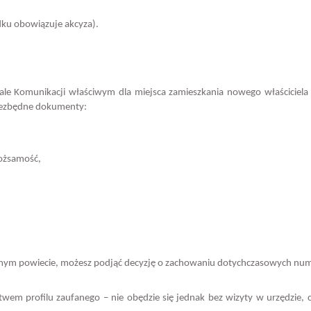
dku obowiązuje akcyza).
e Komunikacji właściwym dla miejsca zamieszkania nowego właściciela
niezbędne dokumenty:
tożsamość,
 samym powiecie, możesz podjąć decyzję o zachowaniu dotychczasowych nu
em profilu zaufanego – nie obędzie się jednak bez wizyty w urzędzie, 