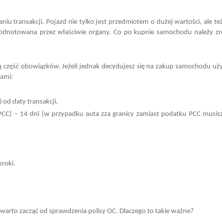
iu transakcji. Pojazd nie tylko jest przedmiotem o dużej wartości, ale te
yć odnotowana przez właściwie organy. Co po kupnie samochodu należy zr
ną część obowiązków. Jeżeli jednak decydujesz się na zakup samochodu u
iami:
 od daty transakcji,
CC) – 14 dni (w przypadku auta zza granicy zamiast podatku PCC musisz
roki.
 warto zacząć od sprawdzenia polisy OC. Dlaczego to takie ważne?