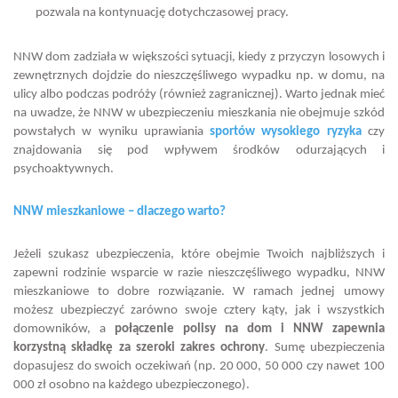
pozwala na kontynuację dotychczasowej pracy.
NNW dom zadziała w większości sytuacji, kiedy z przyczyn losowych i
zewnętrznych dojdzie do nieszczęśliwego wypadku np. w domu, na
ulicy albo podczas podróży (również zagranicznej). Warto jednak mieć
na uwadze, że NNW w ubezpieczeniu mieszkania nie obejmuje szkód
powstałych w wyniku uprawiania
sportów wysokiego ryzyka
czy
znajdowania się pod wpływem środków odurzających i
psychoaktywnych.
NNW mieszkaniowe – dlaczego warto?
Jeżeli szukasz ubezpieczenia, które obejmie Twoich najbliższych i
zapewni rodzinie wsparcie w razie nieszczęśliwego wypadku, NNW
mieszkaniowe to dobre rozwiązanie. W ramach jednej umowy
możesz ubezpieczyć zarówno swoje cztery kąty, jak i wszystkich
domowników, a
połączenie polisy na dom i NNW zapewnia
korzystną składkę za szeroki zakres ochrony
. Sumę ubezpieczenia
dopasujesz do swoich oczekiwań (np. 20 000, 50 000 czy nawet 100
000 zł osobno na każdego ubezpieczonego).