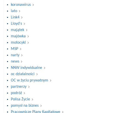
koronawirus
lato
Link4
Lloyd's
majątek
majówka
motocykl
MSP
narty
news
NNW indywidualne
oc działalności
OC w życiu prywatnym
partnerzy
podróż
Polisa Życie
pomysł na biznes
Pracownicze Plany Kapitałowe