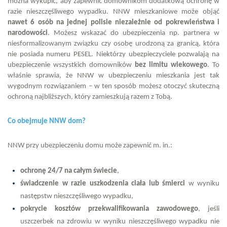
można wykupić, aby zapewnić domownikom dodatkową ochronę w
razie nieszczęśliwego wypadku. NNW mieszkaniowe może objąć
nawet 6 osób na jednej polisie niezależnie od pokrewieństwa i
narodowości
. Możesz wskazać do ubezpieczenia np. partnera w
niesformalizowanym związku czy osobę urodzoną za granicą, która
nie posiada numeru PESEL. Niektórzy ubezpieczyciele pozwalają na
ubezpieczenie wszystkich domowników
bez limitu wiekowego
. To
właśnie sprawia, że NNW w ubezpieczeniu mieszkania jest tak
wygodnym rozwiązaniem – w ten sposób możesz otoczyć skuteczną
ochroną najbliższych, który zamieszkują razem z Tobą.
Co obejmuje NNW dom?
NNW przy ubezpieczeniu domu może zapewnić m. in.:
ochronę 24/7 na całym świecie
,
świadczenie w razie uszkodzenia ciała lub śmierci
w wyniku
następstw nieszczęśliwego wypadku,
pokrycie kosztów przekwalifikowania zawodowego
, jeśli
uszczerbek na zdrowiu w wyniku nieszczęśliwego wypadku nie