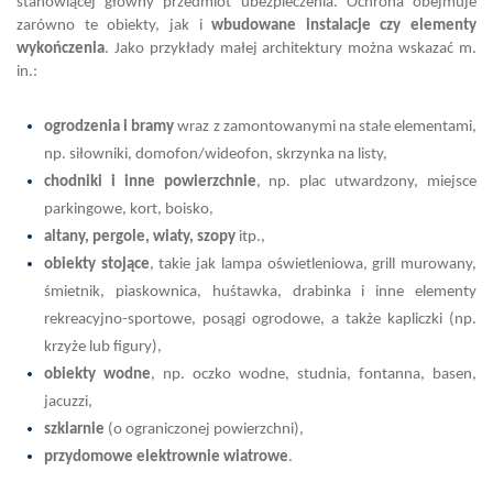
stanowiącej główny przedmiot ubezpieczenia. Ochrona obejmuje
zarówno te obiekty, jak i
wbudowane instalacje czy elementy
wykończenia
. Jako przykłady małej architektury można wskazać m.
in.:
ogrodzenia i bramy
wraz z zamontowanymi na stałe elementami,
np. siłowniki, domofon/wideofon, skrzynka na listy,
chodniki i inne powierzchnie
, np. plac utwardzony, miejsce
parkingowe, kort, boisko,
altany, pergole, wiaty, szopy
itp.,
obiekty stojące
, takie jak lampa oświetleniowa, grill murowany,
śmietnik, piaskownica, huśtawka, drabinka i inne elementy
rekreacyjno-sportowe, posągi ogrodowe, a także kapliczki (np.
krzyże lub figury),
obiekty wodne
, np. oczko wodne, studnia, fontanna, basen,
jacuzzi,
szklarnie
(o ograniczonej powierzchni),
przydomowe elektrownie wiatrowe
.