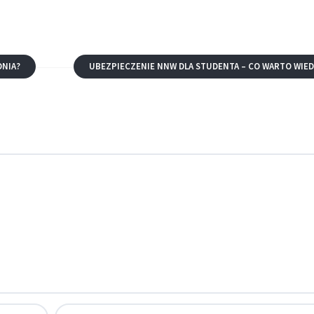
DNIA?
UBEZPIECZENIE NNW DLA STUDENTA – CO WARTO WIED