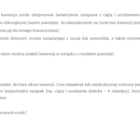
karencja może obejmować świadczenia związane z ciążą i urodzeniem 
 chirurgiczne (warto pamiętać, że ubezpieczenie na życie bez karencji jes
nia jej do innego towarzystwa);
może dotyczyć ryzyka związanego z suszą lub powodzią, a także przym
na dom można znaleźć karencję w związku z ryzykiem powodzi.
dze, ile trwa okres karencji. Czas niepełnej lub nieskutecznej ochrony jes
m bezpośredni związek (np. ciąża i urodzenie dziecka – 9 miesięcy), in
twa.
ybranych ryzyk?