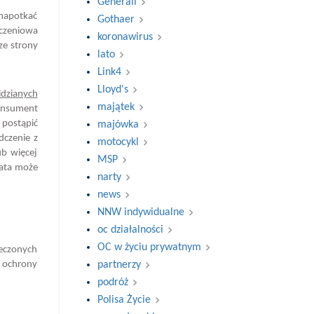
Generali
 napotkać
Gothaer
eczeniowa
koronawirus
ze strony
lato
Link4
Lloyd's
idzianych
majątek
konsument
 postąpić
majówka
dczenie z
motocykl
ub więcej
MSP
łata może
narty
news
NNW indywidualne
oc działalności
OC w życiu prywatnym
ieczonych
s ochrony
partnerzy
podróż
Polisa Życie