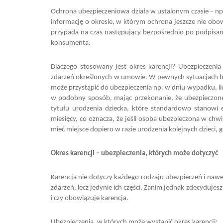
Ochrona ubezpieczeniowa działa w ustalonym czasie – np. 
informację o okresie, w którym ochrona jeszcze nie obowi
przypada na czas następujący bezpośrednio po podpisan
konsumenta.
Dlaczego stosowany jest okres karencji? Ubezpiecze
zdarzeń określonych w umowie. W pewnych sytuacjach br
może przystąpić do ubezpieczenia np. w dniu wypadku, li
w podobny sposób, mając przekonanie, że ubezpieczone 
tytułu urodzenia dziecka, które standardowo stanowi 
miesięcy, co oznacza, że jeśli osoba ubezpieczona w chw
mieć miejsce dopiero w razie urodzenia kolejnych dzieci, g
Okres karencji – ubezpieczenia, których może dotyczyć
Karencja nie dotyczy każdego rodzaju ubezpieczeń i nawe
zdarzeń, lecz jedynie ich części. Zanim jednak zdecydujes
i czy obowiązuje karencja.
Ubezpieczenia, w których może wystąpić okres karencji: