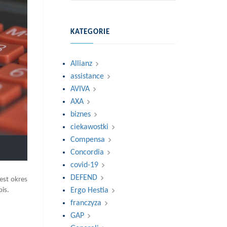
KATEGORIE
Allianz
assistance
AVIVA
AXA
biznes
ciekawostki
Compensa
Concordia
covid-19
DEFEND
est okres
pis.
Ergo Hestia
franczyza
GAP