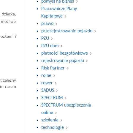
pomysł na biznes
Pracownicze Plany
dziecka,
Kapitałowe
t możliwe
prawo
przerejestrowanie pojazdu
rozkami i
PZU
PZU dom
płatności bezgotówkowe
rejestrowanie pojazdu
Risk Partner
rolne
t zależny
rower
nym razem
SADUS
SPECTRUM
SPECTRUM ubezpieczenia
online
szkolenia
technologie