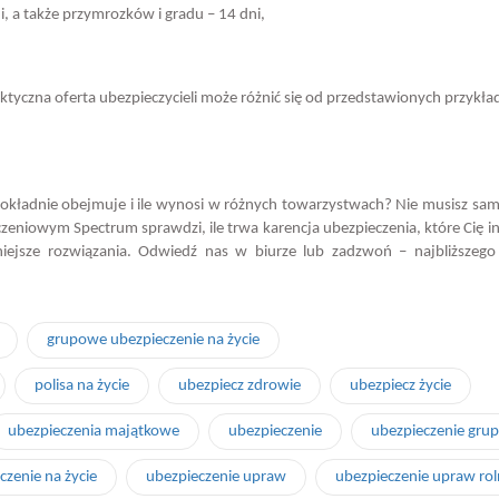
, a także przymrozków i gradu – 14 dni,
ktyczna oferta ubezpieczycieli może różnić się od przedstawionych przykł
co dokładnie obejmuje i ile wynosi w różnych towarzystwach? Nie musisz sam
zeniowym Spectrum sprawdzi, ile trwa karencja ubezpieczenia, które Cię in
niejsze rozwiązania. Odwiedź nas w biurze lub zadzwoń – najbliższeg
grupowe ubezpieczenie na życie
polisa na życie
ubezpiecz zdrowie
ubezpiecz życie
ubezpieczenia majątkowe
ubezpieczenie
ubezpieczenie gru
czenie na życie
ubezpieczenie upraw
ubezpieczenie upraw ro