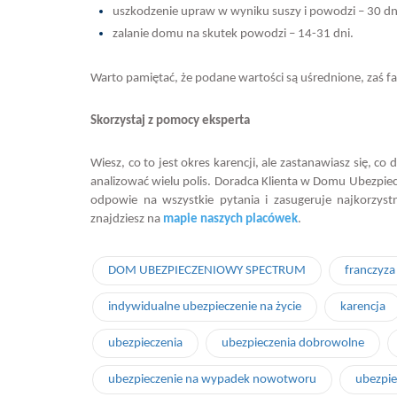
uszkodzenie upraw w wyniku suszy i powodzi – 30 dni
zalanie domu na skutek powodzi – 14-31 dni.
Warto pamiętać, że podane wartości są uśrednione, zaś fa
Skorzystaj z pomocy eksperta
Wiesz, co to jest okres karencji, ale zastanawiasz się, 
analizować wielu polis. Doradca Klienta w Domu Ubezpiec
odpowie na wszystkie pytania i zasugeruje najkorzyst
znajdziesz na
mapie naszych placówek
.
DOM UBEZPIECZENIOWY SPECTRUM
franczyza
indywidualne ubezpieczenie na życie
karencja
ubezpieczenia
ubezpieczenia dobrowolne
ubezpieczenie na wypadek nowotworu
ubezpie