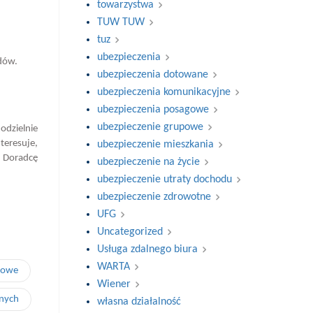
towarzystwa
TUW TUW
tuz
ubezpieczenia
adów.
ubezpieczenia dotowane
ubezpieczenia komunikacyjne
ubezpieczenia posagowe
ubezpieczenie grupowe
odzielnie
teresuje,
ubezpieczenie mieszkania
o Doradcę
ubezpieczenie na życie
ubezpieczenie utraty dochodu
ubezpieczenie zdrowotne
UFG
Uncategorized
Usługa zdalnego biura
WARTA
powe
Wiener
lnych
własna działalność