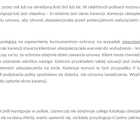
przez rok lub na określoną ilość dni lub lat. W niektórych polisach można
ązuje lub jest niepełna – to właśnie jest okres karencji. Karencja ubezpi
iu umowy, aby chronić ubezpieczyciela przed potencjalnymi nadużyciami 
nia polegają na zapewnieniu konsumentom ochrony na wypadek
nieprzew
ak karencji stwarza klientowi ubezpieczyciela warunki do wyłudzenia – 
cząc na to, że ochrona obejmie dzień zawarcia umowy. Klient może również
zdarzenie wkrótce nastąpi. Dobrym przykładem takiej sytuacji jest świa
element ubezpieczenia na życie. Karencja wynosi w tym przypadku 9 l
ili podpisania polisy spodziewa się dziecka, nie otrzyma świadczenia. Wyp
dy upłynie okres karencji.
t jeśli występuje w polisie, zazwyczaj nie obejmuje całego katalogu ubezp
z się na daną ofertę, warto upewnić się, od kiedy przysługuje Ci pełny zakre