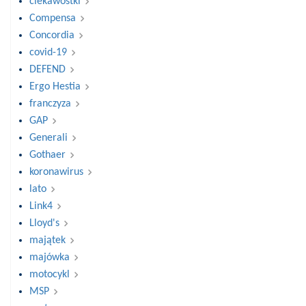
ciekawostki
Compensa
Concordia
covid-19
DEFEND
Ergo Hestia
franczyza
GAP
Generali
Gothaer
koronawirus
lato
Link4
Lloyd's
majątek
majówka
motocykl
MSP