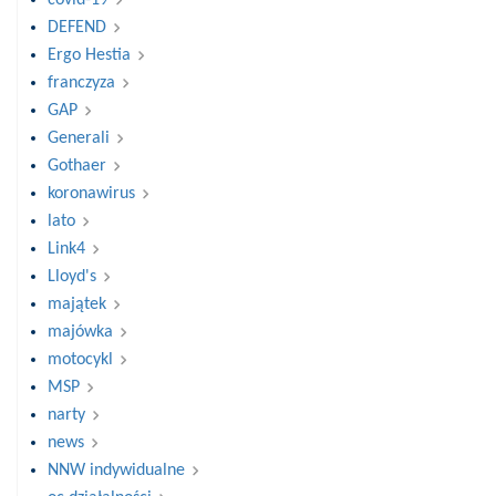
DEFEND
Ergo Hestia
franczyza
GAP
Generali
Gothaer
koronawirus
lato
Link4
Lloyd's
majątek
majówka
motocykl
MSP
narty
news
NNW indywidualne