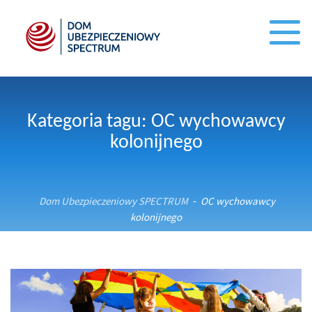
Kategoria tagu: OC wychowawcy
kolonijnego
Dom Ubezpieczeniowy SPECTRUM
OC wychowawcy
-
kolonijnego