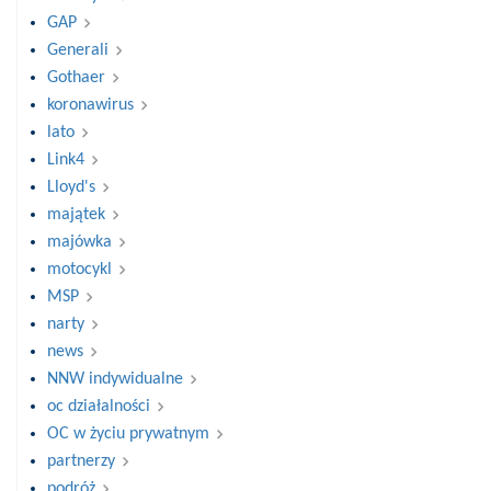
GAP
Generali
Gothaer
koronawirus
lato
Link4
Lloyd's
majątek
majówka
motocykl
MSP
narty
news
NNW indywidualne
oc działalności
OC w życiu prywatnym
partnerzy
podróż