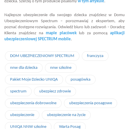
dziecka. Szerzej o tym produkcie pisaliśmy
w tym artykule
.
Najlepsze ubezpieczenie dla swojego dziecka znajdziesz w Domu
Ubezpieczeniowym Spectrum – porozmawiaj z ekspertem, aby
poznać dostępne rozwiązania. Odwiedź biuro lub zadzwoń – Doradcę
Klienta znajdziesz na
mapie placówek
lub za pomocą
aplikacji
ubezpieczeniowej SPECTRUM mobile
.
DOM UBEZPIECZENIOWY SPECTRUM
franczyza
nnw dla dziecka
nnw szkolne
Pakiet Moje Dziecko UNIQA
posagówka
spectrum
ubezpiecz zdrowie
ubezpieczenia dobrowolne
ubezpieczenia posagowe
ubezpieczenie
ubezpieczenie na życie
UNIQA NNW szkolne
Warta Posag