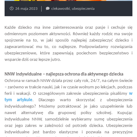
26 maja 2023
ciekawostki
,
ubezpieczenia
Każde dziecko ma inne zainteresowania oraz pasje i cechuje się
odmiennym poziomem aktywności. Również każdy rodzic ma swoje
spojrzenie na to, w jaki sposób najlepiej zabezpieczyć dziecko i
zagwarantować mu to, co najlepsze. Podpowiadamy rozwiązania
ubezpieczeniowe, które zapewniają pociechom bezpieczeństwo i
wsparcie dziś oraz lepsze jutro.
NNW indywidualne – najlepsza ochrona dla aktywnego dziecka
Ochrona w ramach NNW działa przez cały rok, 24/7, na całym świecie
– zarówno w trakcie nauki, jak i w czasie wolnym po lekcjach, podczas
ferii i wakacji. O szczegółowym zakresie ubezpieczenia pisaliśmy
w
tym artykule
. Dlaczego warto skorzystać z ubezpieczenia
indywidualnego? Możemy potraktować je jako uzupełnienie lub
nawet alternatywę dla grupowej polisy szkolnej. Kupując
indywidualne NNW, samodzielnie wybieramy sumę ubezpieczenia
oraz jego zakres w zależności od potrzeb dziecka. Ubezpieczenie
indywidualne jest bardzo elastyczne i pozwala na precyzyjne