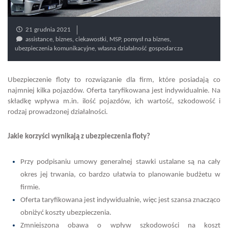
21 grudnia 2021
assistance
,
biznes
,
ciekawostki
,
MSP
,
pomysł na biznes
,
ubezpieczenia komunikacyjne
,
własna działalność gospodarcza
Ubezpieczenie floty to rozwiązanie dla firm, które posiadają co
najmniej kilka pojazdów. Oferta taryfikowana jest indywidualnie. Na
składkę wpływa m.in. ilość pojazdów, ich wartość, szkodowość i
rodzaj prowadzonej działalności.
Jakie korzyści wynikają z ubezpieczenia floty?
Przy podpisaniu umowy generalnej stawki ustalane są na cały
okres jej trwania, co bardzo ułatwia to planowanie budżetu w
firmie.
Oferta taryfikowana jest indywidualnie, więc jest szansa znacząco
obniżyć koszty ubezpieczenia.
Zmniejszona obawa o wpływ szkodowości na koszt