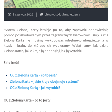
8 czerwca 2023
ciekawostki
,
ubezpieczenia
System Zielonej Karty istnieje po to, aby zapewnić odpowiednią
pomoc poszkodowanym przez zagranicznych kierowców. Dzięki OC z
Zieloną Kartą nie musimy wykupować odrębnego ubezpieczenia w
każdym kraju, do którego się wybieramy. Wyjaśniamy, jak działa
Zielona Karta, jakie kraje ją honorują i jak ją wyrobić.
Spis treści
OC z Zieloną Kartą – co to jest?
Zielona Karta – jakie kraje obejmuje system?
OC z Zieloną Kartą – jak wyrobić?
OC z Zieloną Kartą – co to jest?