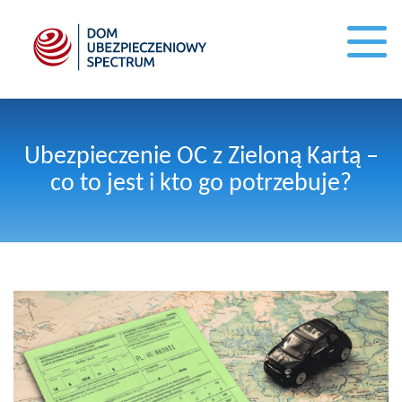
Ubezpieczenie OC z Zieloną Kartą –
co to jest i kto go potrzebuje?