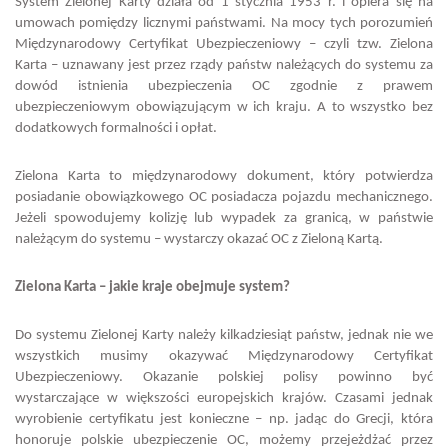
System Zielonej Karty działa od 1 stycznia 1953 r. i opiera się na
umowach pomiędzy licznymi państwami. Na mocy tych porozumień
Międzynarodowy Certyfikat Ubezpieczeniowy – czyli tzw. Zielona
Karta – uznawany jest przez rządy państw należących do systemu za
dowód istnienia ubezpieczenia OC zgodnie z prawem
ubezpieczeniowym obowiązującym w ich kraju. A to wszystko bez
dodatkowych formalności i opłat.
Zielona Karta to międzynarodowy dokument, który potwierdza
posiadanie obowiązkowego OC posiadacza pojazdu mechanicznego.
Jeżeli spowodujemy kolizję lub wypadek za granicą, w państwie
należącym do systemu – wystarczy okazać OC z Zieloną Kartą.
Zielona Karta – jakie kraje obejmuje system?
Do systemu Zielonej Karty należy kilkadziesiąt państw, jednak nie we
wszystkich musimy okazywać Międzynarodowy Certyfikat
Ubezpieczeniowy. Okazanie polskiej polisy powinno być
wystarczające w większości europejskich krajów. Czasami jednak
wyrobienie certyfikatu jest konieczne – np. jadąc do Grecji, która
honoruje polskie ubezpieczenie OC, możemy przejeżdżać przez