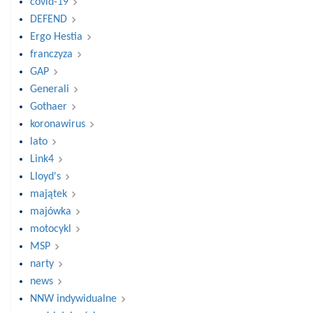
covid-19
DEFEND
Ergo Hestia
franczyza
GAP
Generali
Gothaer
koronawirus
lato
Link4
Lloyd's
majątek
majówka
motocykl
MSP
narty
news
NNW indywidualne