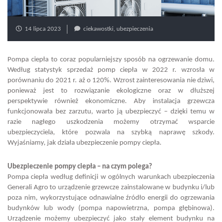
14 lipca 2023
ciekawostki
,
ubezpieczenia
Pompa ciepła to coraz popularniejszy sposób na ogrzewanie domu.
Według statystyk sprzedaż pomp ciepła w 2022 r. wzrosła w
porównaniu do 2021 r. aż o 120%. Wzrost zainteresowania nie dziwi,
ponieważ jest to rozwiązanie ekologiczne oraz w dłuższej
perspektywie również ekonomiczne. Aby instalacja grzewcza
funkcjonowała bez zarzutu, warto ją ubezpieczyć – dzięki temu w
razie nagłego uszkodzenia możemy otrzymać wsparcie
ubezpieczyciela, które pozwala na szybką naprawę szkody.
Wyjaśniamy, jak działa ubezpieczenie pompy ciepła.
Ubezpieczenie pompy ciepła – na czym polega?
Pompa ciepła według definicji w ogólnych warunkach ubezpieczenia
Generali Agro to urządzenie grzewcze zainstalowane w budynku i/lub
poza nim, wykorzystujące odnawialne źródło energii do ogrzewania
budynków lub wody (pompa napowietrzna, pompa głębinowa).
Urządzenie możemy ubezpieczyć jako stały element budynku na