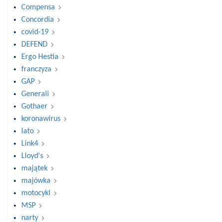
Compensa
Concordia
covid-19
DEFEND
Ergo Hestia
franczyza
GAP
Generali
Gothaer
koronawirus
lato
Link4
Lloyd's
majątek
majówka
motocykl
MSP
narty