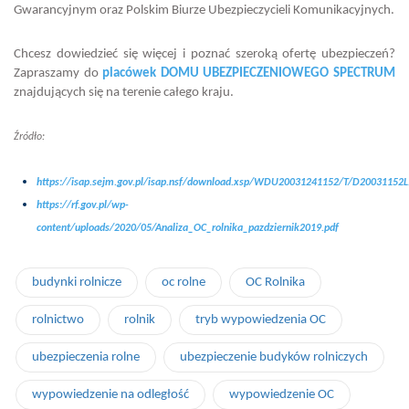
Gwarancyjnym oraz Polskim Biurze Ubezpieczycieli Komunikacyjnych.
Chcesz dowiedzieć się więcej i poznać szeroką ofertę ubezpieczeń?
Zapraszamy do
placówek DOMU UBEZPIECZENIOWEGO SPECTRUM
znajdujących się na terenie całego kraju.
Źródło:
https://isap.sejm.gov.pl/isap.nsf/download.xsp/WDU20031241152/T/D20031152L
https://rf.gov.pl/wp-
content/uploads/2020/05/Analiza_OC_rolnika_pazdziernik2019.pdf
budynki rolnicze
oc rolne
OC Rolnika
rolnictwo
rolnik
tryb wypowiedzenia OC
ubezpieczenia rolne
ubezpieczenie budyków rolniczych
wypowiedzenie na odległość
wypowiedzenie OC