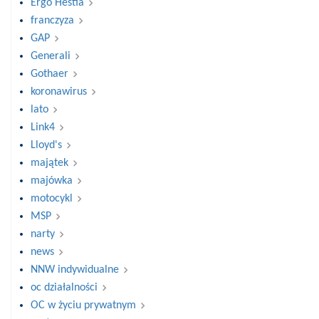
Ergo Hestia
franczyza
GAP
Generali
Gothaer
koronawirus
lato
Link4
Lloyd's
majątek
majówka
motocykl
MSP
narty
news
NNW indywidualne
oc działalności
OC w życiu prywatnym