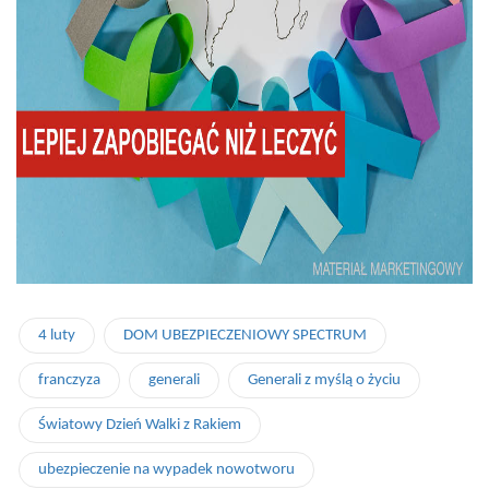
4 luty
DOM UBEZPIECZENIOWY SPECTRUM
franczyza
generali
Generali z myślą o życiu
Światowy Dzień Walki z Rakiem
ubezpieczenie na wypadek nowotworu