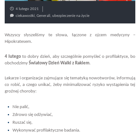
4 lutego 2021
ciekawostki
,
Generali
,
ubezpieczenie na życie
Wszyscy słyszeliśmy te słowa, łączone z ojcem medycyny –
Hipokratesem.
4 lutego
to dobry dzień, aby szczególnie pomyśleć o profilaktyce, bo
obchodzimy
Światowy Dzień Walki z Rakiem
.
Lekarze i organizacje zajmujące się tematyką nowotworów, informują
co robić, a czego unikać, żeby minimalizować ryzyko wystąpienia tej
groźnej choroby:
Nie palić,
Zdrowo się odżywiać,
Ruszać się,
Wykonywać profilaktyczne badania.