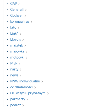
GAP
Generali
Gothaer
koronawirus
lato
Link4
Lloyd's
majątek
majówka
motocykl
MSP
narty
news
NNW indywidualne
oc działalności
OC w życiu prywatnym
partnerzy
podróż