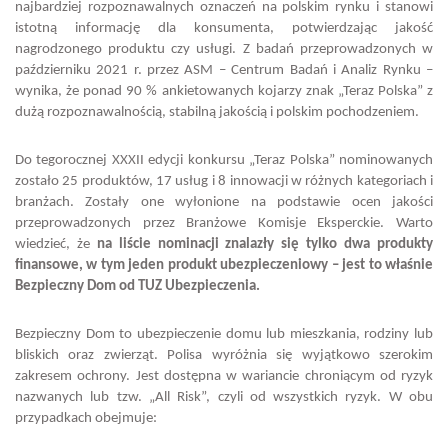
najbardziej rozpoznawalnych oznaczeń na polskim rynku i stanowi
istotną informację dla konsumenta, potwierdzając jakość
nagrodzonego produktu czy usługi. Z badań przeprowadzonych w
październiku 2021 r. przez ASM – Centrum Badań i Analiz Rynku –
wynika, że ponad 90 % ankietowanych kojarzy znak „Teraz Polska” z
dużą rozpoznawalnością, stabilną jakością i polskim pochodzeniem.
Do tegorocznej XXXII edycji konkursu „Teraz Polska” nominowanych
zostało 25 produktów, 17 usług i 8 innowacji w różnych kategoriach i
branżach. Zostały one wyłonione na podstawie ocen jakości
przeprowadzonych przez Branżowe Komisje Eksperckie. Warto
wiedzieć, że
na liście nominacji znalazły się tylko dwa produkty
finansowe, w tym jeden produkt ubezpieczeniowy – jest to właśnie
Bezpieczny Dom od TUZ Ubezpieczenia.
Bezpieczny Dom to ubezpieczenie domu lub mieszkania, rodziny lub
bliskich oraz zwierząt. Polisa wyróżnia się wyjątkowo szerokim
zakresem ochrony. Jest dostępna w wariancie chroniącym od ryzyk
nazwanych lub tzw. „All Risk”, czyli od wszystkich ryzyk. W obu
przypadkach obejmuje: