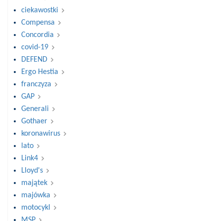
ciekawostki
Compensa
Concordia
covid-19
DEFEND
Ergo Hestia
franczyza
GAP
Generali
Gothaer
koronawirus
lato
Link4
Lloyd's
majątek
majówka
motocykl
MSP