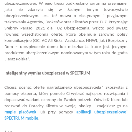
ubezpieczeniowej. W jego treści podkreślono ogromną przemianę,
jaka nie zdarzyła się w żadnym innym towarzystwie
ubezpieczeniowym. Jest też mowa o elastycznym i przyjaznym
traktowaniu Agentów, Brokerów oraz Klientów przez TUZ. Przyznając
Srebrny Parasol 2021 dla TUZ Ubezpieczenia, wzięto pod uwagę
również wszechstronną ofertę, która obejmuje zarówno polisy
komunikacyjne (OC, AC All Risks, Assistance, NNW), jak i Bezpieczny
Dom – ubezpieczenie domu lub mieszkania, które jest jedynym
produktem ubezpieczeniowym nominowanym w tym roku do godła
„Teraz Polska”.
Inteligentny wymiar ubezpieczeń w SPECTRUM
Chcesz poznać ofertę nagradzanego ubezpieczyciela? Skorzystaj z
pomocy eksperta, który pomoże Ci wybrać najlepsze rozwiązania i
dopasować wariant ochrony do Twoich potrzeb. Odwiedź biuro lub
zadzwoń do Doradcy Klienta w swojej okolicy – znajdziesz go na
mapie placówek
lub przy pomocy
aplikacji ubezpieczeniowej
SPECTRUM mobile
.