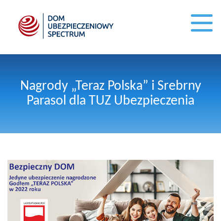
Nagrody „Teraz Polska” i Srebrny
Parasol dla TUZ Ubezpieczenia