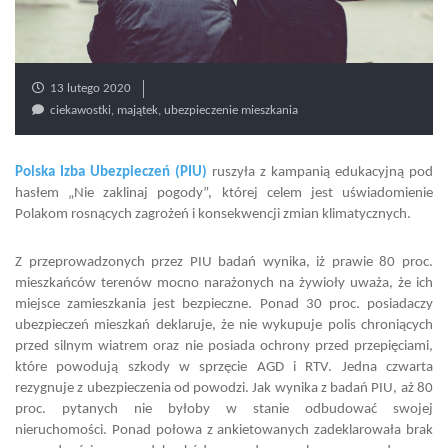
13 lutego 2020
ciekawostki
,
majątek
,
ubezpieczenie mieszkania
Polska Izba Ubezpieczeń (PIU)
ruszyła z kampanią edukacyjną pod
hasłem „Nie zaklinaj pogody”, której celem jest uświadomienie
Polakom rosnących zagrożeń i konsekwencji zmian klimatycznych.
Z przeprowadzonych przez PIU badań wynika, iż prawie 80 proc.
mieszkańców terenów mocno narażonych na żywioły uważa, że ich
miejsce zamieszkania jest bezpieczne. Ponad 30 proc. posiadaczy
ubezpieczeń mieszkań deklaruje, że nie wykupuje polis chroniących
przed silnym wiatrem
oraz nie posiada ochrony przed przepięciami,
które powodują szkody w sprzęcie AGD i RTV. Jedna czwarta
rezygnuje z ubezpieczenia od powodzi. Jak wynika z badań PIU, aż 80
proc. pytanych nie byłoby w stanie odbudować swojej
nieruchomości. Ponad połowa z ankietowanych zadeklarowała brak