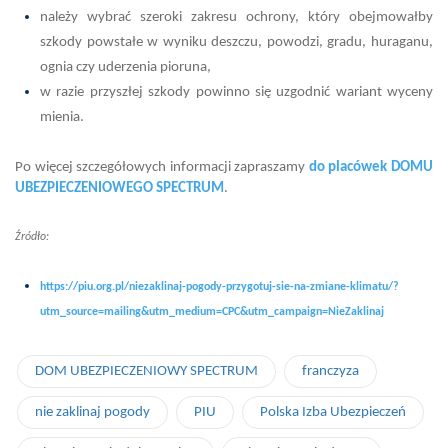
należy wybrać szeroki zakresu ochrony, który obejmowałby
szkody powstałe w wyniku deszczu, powodzi, gradu, huraganu,
ognia czy uderzenia pioruna,
w razie przyszłej szkody powinno się uzgodnić wariant wyceny
mienia.
Po więcej szczegółowych informacji zapraszamy
do placówek DOMU
UBEZPIECZENIOWEGO SPECTRUM
.
Źródło:
https://piu.org.pl/niezaklinaj-pogody-przygotuj-sie-na-zmiane-klimatu/?
utm_source=mailing&utm_medium=CPC&utm_campaign=NieZaklinaj
DOM UBEZPIECZENIOWY SPECTRUM
franczyza
nie zaklinaj pogody
PIU
Polska Izba Ubezpieczeń