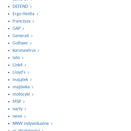
DEFEND
Ergo Hestia
franczyza
GAP
Generali
Gothaer
koronawirus
lato
Link4
Lloyd's
majątek
majówka
motocykl
MSP
narty
news
NNW indywidualne
oc działalności