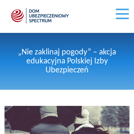
„Nie zaklinaj pogody” – akcja
edukacyjna Polskiej Izby
Ubezpieczeń