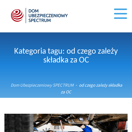
Kategoria tagu: od czego zależy
składka za OC
Dom Ubezpieczeniowy SPECTRUM
od czego zależy składka
-
za OC