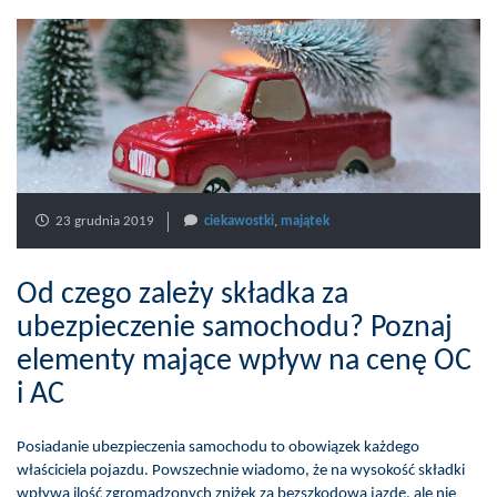
23 grudnia 2019
ciekawostki
,
majątek
Od czego zależy składka za
ubezpieczenie samochodu? Poznaj
elementy mające wpływ na cenę OC
i AC
Posiadanie ubezpieczenia samochodu to obowiązek każdego
właściciela pojazdu. Powszechnie wiadomo, że na wysokość składki
wpływa ilość zgromadzonych zniżek za bezszkodową jazdę, ale nie