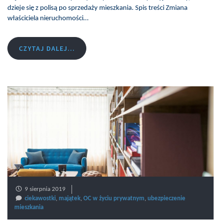
dzieje się z polisą po sprzedaży mieszkania. Spis treści Zmiana
właściciela nieruchomości…
CZYTAJ DALEJ...
9 sierpnia 2019
ciekawostki
,
majątek
,
OC w życiu prywatnym
,
ubezpieczenie
mieszkania