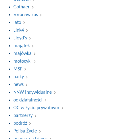
Gothaer
koronawirus
lato
Link4
Lloyd's
majątek
majówka
motocykl
MSP
narty
news
NNW indywidualne
oc działalności
OC w życiu prywatnym
partnerzy
podróż
Polisa Życie