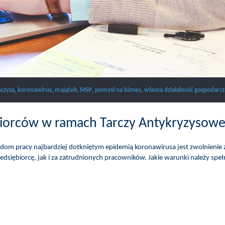
nczyza
,
koronawirus
,
majątek
,
MSP
,
pomysł na biznes
,
własna działalność gospodarcz
ębiorców w ramach Tarczy Antykryzysowe
dom pracy najbardziej dotkniętym epidemią koronawirusa jest zwolnienie 
edsiębiorcę, jak i za zatrudnionych pracowników. Jakie warunki należy speł