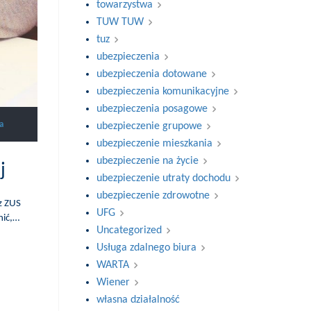
towarzystwa
TUW TUW
tuz
ubezpieczenia
ubezpieczenia dotowane
ubezpieczenia komunikacyjne
ubezpieczenia posagowe
a
ubezpieczenie grupowe
ubezpieczenie mieszkania
ubezpieczenie na życie
j
ubezpieczenie utraty dochodu
ubezpieczenie zdrowotne
z ZUS
UFG
nić,…
Uncategorized
Usługa zdalnego biura
WARTA
Wiener
własna działalność