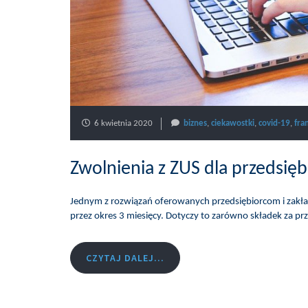
6 kwietnia 2020
biznes
,
ciekawostki
,
covid-19
,
fra
Zwolnienia z ZUS dla przedsi
Jednym z rozwiązań oferowanych przedsiębiorcom i zakła
przez okres 3 miesięcy. Dotyczy to zarówno składek za prz
CZYTAJ DALEJ...