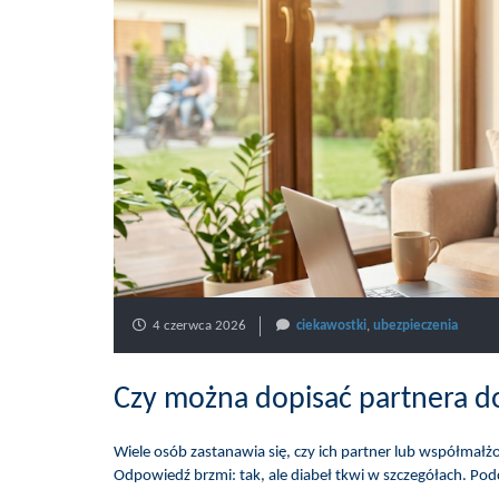
4 czerwca 2026
ciekawostki
,
ubezpieczenia
Czy można dopisać partnera d
Wiele osób zastanawia się, czy ich partner lub współmałż
Odpowiedź brzmi: tak, ale diabeł tkwi w szczegółach. Po