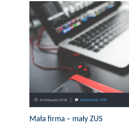
30 listopada 2018
ciekawostki
,
MSP
Mała firma – mały ZUS