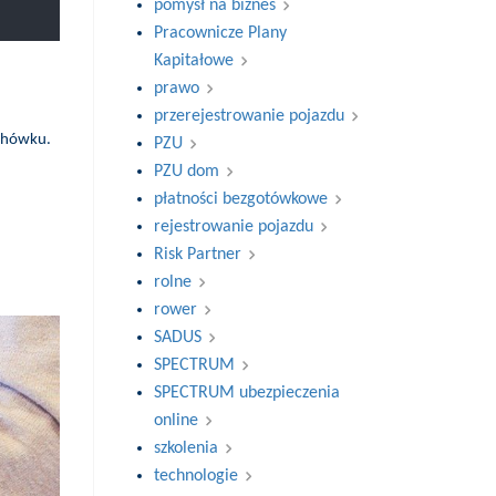
pomysł na biznes
Pracownicze Plany
Kapitałowe
prawo
przerejestrowanie pojazdu
ochówku.
PZU
PZU dom
płatności bezgotówkowe
rejestrowanie pojazdu
Risk Partner
rolne
rower
SADUS
SPECTRUM
SPECTRUM ubezpieczenia
online
szkolenia
technologie