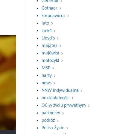
Generali
Gothaer
koronawirus
lato
Link4
Lloyd's
majątek
majówka
motocykl
MSP
narty
news
NNW indywidualne
oc działalności
OC w życiu prywatnym
partnerzy
podróż
Polisa Życie