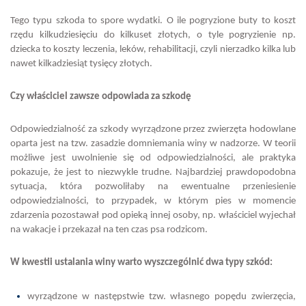
Tego typu szkoda to spore wydatki. O ile pogryzione buty to koszt
rzędu kilkudziesięciu do kilkuset złotych, o tyle pogryzienie np.
dziecka to koszty leczenia, leków, rehabilitacji, czyli nierzadko kilka lub
nawet kilkadziesiąt tysięcy złotych.
Czy właściciel zawsze odpowiada za szkodę
Odpowiedzialność za szkody wyrządzone przez zwierzęta hodowlane
oparta jest na tzw. zasadzie domniemania winy w nadzorze. W teorii
możliwe jest uwolnienie się od odpowiedzialności, ale praktyka
pokazuje, że jest to niezwykle trudne. Najbardziej prawdopodobna
sytuacja, która pozwoliłaby na ewentualne przeniesienie
odpowiedzialności, to przypadek, w którym pies w momencie
zdarzenia pozostawał pod opieką innej osoby, np. właściciel wyjechał
na wakacje i przekazał na ten czas psa rodzicom.
W kwestii ustalania winy warto wyszczególnić dwa typy szkód:
wyrządzone w następstwie tzw. własnego popędu zwierzęcia,