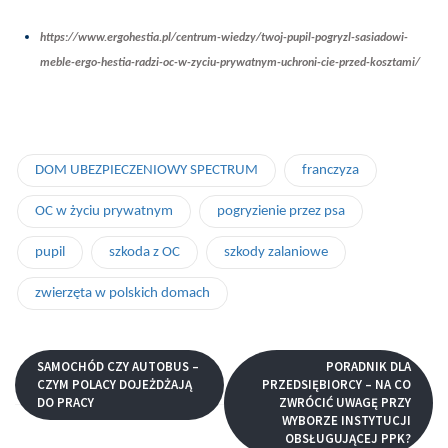
https://www.ergohestia.pl/centrum-wiedzy/twoj-pupil-pogryzl-sasiadowi-
meble-ergo-hestia-radzi-oc-w-zyciu-prywatnym-uchroni-cie-przed-kosztami/
DOM UBEZPIECZENIOWY SPECTRUM
franczyza
OC w życiu prywatnym
pogryzienie przez psa
pupil
szkoda z OC
szkody zalaniowe
zwierzęta w polskich domach
SAMOCHÓD CZY AUTOBUS –
PORADNIK DLA
CZYM POLACY DOJEŻDŻAJĄ
PRZEDSIĘBIORCY – NA CO
DO PRACY
ZWRÓCIĆ UWAGĘ PRZY
WYBORZE INSTYTUCJI
OBSŁUGUJĄCEJ PPK?