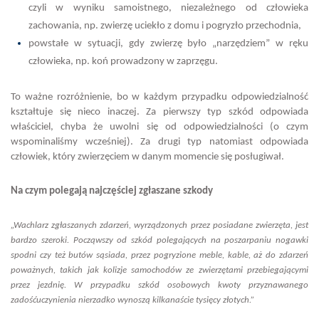
czyli w wyniku samoistnego, niezależnego od człowieka
zachowania, np. zwierzę uciekło z domu i pogryzło przechodnia,
powstałe w sytuacji, gdy zwierzę było „narzędziem” w ręku
człowieka, np. koń prowadzony w zaprzęgu.
To ważne rozróżnienie, bo w każdym przypadku odpowiedzialność
kształtuje się nieco inaczej. Za pierwszy typ szkód odpowiada
właściciel, chyba że uwolni się od odpowiedzialności (o czym
wspominaliśmy wcześniej). Za drugi typ natomiast odpowiada
człowiek, który zwierzęciem w danym momencie się posługiwał.
Na czym polegają najczęściej zgłaszane szkody
„Wachlarz zgłaszanych zdarzeń, wyrządzonych przez posiadane zwierzęta, jest
bardzo szeroki. Począwszy od szkód polegających na poszarpaniu nogawki
spodni czy też butów sąsiada, przez pogryzione meble, kable, aż do zdarzeń
poważnych, takich jak kolizje samochodów ze zwierzętami przebiegającymi
przez jezdnię. W przypadku szkód osobowych kwoty przyznawanego
zadośćuczynienia nierzadko wynoszą kilkanaście tysięcy złotych.”