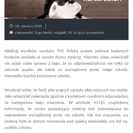
18 czerwca 2020
ciekawostki
,
Ergo Hestia
,
majątek
,
OC w życiu prywatnym
Według wyników sondażu TNS Polska prawie połowa badanych
Polaków posiada w swoim domu zwierzę. Niestety wielu właścicieli
nie zdaje sobie sprawy z tego, że to odpowiedzialność nie tylko za
zdrowie pupila, ale także za wyrządzone przez niego szkody.
Nierzadko bardzo kosztowne szkody…
Wyobraź sobie, że Twój pies pogryzł sąsiada albo zniszczył mu meble.
Jako właściciel zwierzęcia zgodnie z kodeksem cywilnym odpowiadasz
za następstwa tego zdarzenia. W artykule 431§1 znajdziemy
informację, że osoba posiadająca zwierzę jest zobowiązana do
naprawienia wyrządzonej przez nie szkody. Nie ma znaczenia, czy
zwierzę było w danym momencie pod opieką właściciela, czy też np.
uciekło z domu.