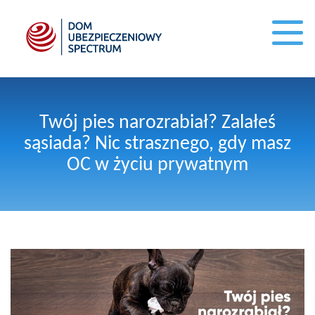
Twój pies narozrabiał? Zalałeś
sąsiada? Nic strasznego, gdy masz
OC w życiu prywatnym