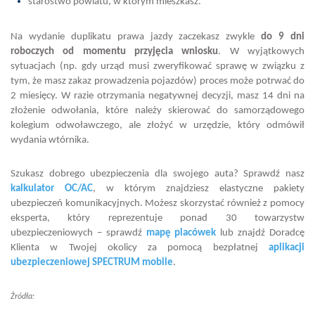
starostwo powiatu, w którym mieszkasz.
Na wydanie duplikatu prawa jazdy zaczekasz zwykle
do 9 dni
roboczych od momentu przyjęcia wniosku
. W wyjątkowych
sytuacjach (np. gdy urząd musi zweryfikować sprawę w związku z
tym, że masz zakaz prowadzenia pojazdów) proces może potrwać do
2 miesięcy. W razie otrzymania negatywnej decyzji, masz 14 dni na
złożenie odwołania, które należy skierować do samorządowego
kolegium odwoławczego, ale złożyć w urzędzie, który odmówił
wydania wtórnika.
Szukasz dobrego ubezpieczenia dla swojego auta? Sprawdź nasz
kalkulator OC/AC
, w którym znajdziesz elastyczne pakiety
ubezpieczeń komunikacyjnych. Możesz skorzystać również z pomocy
eksperta, który reprezentuje ponad 30 towarzystw
ubezpieczeniowych – sprawdź
mapę placówek
lub znajdź Doradcę
Klienta w Twojej okolicy za pomocą bezpłatnej
aplikacji
ubezpieczeniowej SPECTRUM mobile
.
Źródła: