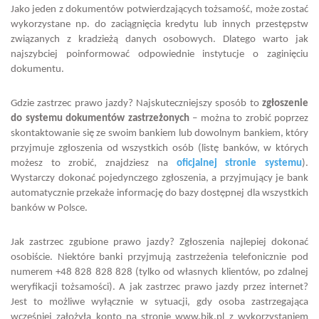
Jako jeden z dokumentów potwierdzających tożsamość, może zostać
wykorzystane np. do zaciągnięcia kredytu lub innych przestępstw
związanych z kradzieżą danych osobowych. Dlatego warto jak
najszybciej poinformować odpowiednie instytucje o zaginięciu
dokumentu.
Gdzie zastrzec prawo jazdy? Najskuteczniejszy sposób to
zgłoszenie
do systemu dokumentów zastrzeżonych
– można to zrobić poprzez
skontaktowanie się ze swoim bankiem lub dowolnym bankiem, który
przyjmuje zgłoszenia od wszystkich osób (listę banków, w których
możesz to zrobić, znajdziesz na
oficjalnej stronie systemu
).
Wystarczy dokonać pojedynczego zgłoszenia, a przyjmujący je bank
automatycznie przekaże informację do bazy dostępnej dla wszystkich
banków w Polsce.
Jak zastrzec zgubione prawo jazdy? Zgłoszenia najlepiej dokonać
osobiście. Niektóre banki przyjmują zastrzeżenia telefonicznie pod
numerem +48 828 828 828 (tylko od własnych klientów, po zdalnej
weryfikacji tożsamości). A jak zastrzec prawo jazdy przez internet?
Jest to możliwe wyłącznie w sytuacji, gdy osoba zastrzegająca
wcześniej założyła konto na stronie www.bik.pl z wykorzystaniem