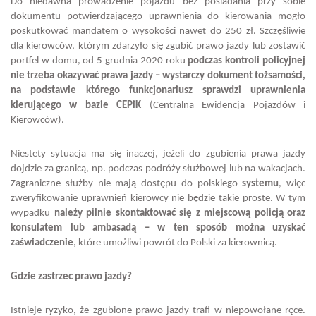
Do niedawna prowadzenie pojazdu bez posiadania przy sobie
dokumentu potwierdzającego uprawnienia do kierowania mogło
poskutkować mandatem o wysokości nawet do 250 zł. Szczęśliwie
dla kierowców, którym zdarzyło się zgubić prawo jazdy lub zostawić
portfel w domu, od 5 grudnia 2020 roku
podczas kontroli policyjnej
nie trzeba okazywać prawa jazdy – wystarczy dokument tożsamości,
na podstawie którego funkcjonariusz sprawdzi uprawnienia
kierującego w bazie CEPiK
(Centralna Ewidencja Pojazdów i
Kierowców).
Niestety sytuacja ma się inaczej, jeżeli do zgubienia prawa jazdy
dojdzie za granicą, np. podczas podróży służbowej lub na wakacjach.
Zagraniczne służby nie mają dostępu do polskiego
systemu
, więc
zweryfikowanie uprawnień kierowcy nie będzie takie proste. W tym
wypadku
należy pilnie skontaktować się z miejscową policją oraz
konsulatem lub ambasadą – w ten sposób można uzyskać
zaświadczenie
, które umożliwi powrót do Polski za kierownicą.
Gdzie zastrzec prawo jazdy?
Istnieje ryzyko, że zgubione prawo jazdy trafi w niepowołane ręce.