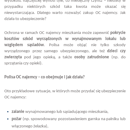
wysokość najczęściej wynosi tyle, co miesięczny czynsz – niestety w
przypadku niektórych szkód taka kwota może okazać się
niewystarczająca. Dlatego warto rozważyć zakup OC najemcy. Jak
działa to ubezpieczenie?
Ochrona w ramach OC najemcy mieszkania może zapewnić
pokrycie
kosztów szkód wyrządzonych w wynajmowanym lokalu lub
względem sąsiadów
. Polisa może objąć nie tylko szkody
wyrządzonego przez samego ubezpieczonego, ale też
dzieci czy
zwierzęta
pod jego opieką, a także
osoby zatrudnione
(np. do
sprzątania czy opieki).
Polisa OC najemcy – co obejmuje i jak działa?
Oto przykładowe sytuacje, w których może przydać się ubezpieczenie
OC najemcy:
zalanie
wynajmowanego lub sąsiadującego mieszkania,
pożar
(np. spowodowany pozostawieniem garnka na palniku lub
włączonego żelazka),