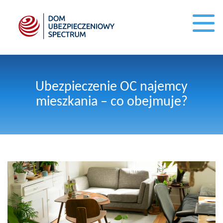
Ubezpieczenie OC najemcy
mieszkania – co obejmuje?