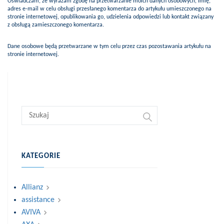
Oświadczam, że wyrażam zgodę na przetwarzanie moich danych osobowych, Imię,
adres e-mail w celu obsługi przesłanego komentarza do artykułu umieszczonego na
stronie internetowej, opublikowania go, udzielenia odpowiedzi lub kontakt związany
z obsługą zamieszczonego komentarza.
Dane osobowe będą przetwarzane w tym celu przez czas pozostawania artykułu na
stronie internetowej.
KATEGORIE
Allianz
assistance
AVIVA