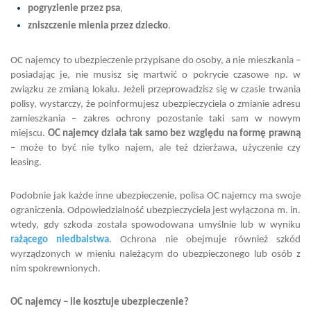
pogryzienie przez psa
,
zniszczenie mienia przez dziecko
.
OC najemcy to ubezpieczenie przypisane do osoby, a nie mieszkania –
posiadając je, nie musisz się martwić o pokrycie czasowe np. w
związku ze zmianą lokalu. Jeżeli przeprowadzisz się w czasie trwania
polisy, wystarczy, że poinformujesz ubezpieczyciela o zmianie adresu
zamieszkania – zakres ochrony pozostanie taki sam w nowym
miejscu.
OC najemcy działa tak samo bez względu na formę prawną
– może to być nie tylko najem, ale też dzierżawa, użyczenie czy
leasing.
Podobnie jak każde inne ubezpieczenie, polisa OC najemcy ma swoje
ograniczenia. Odpowiedzialność ubezpieczyciela jest wyłączona m. in.
wtedy, gdy szkoda została spowodowana umyślnie lub w wyniku
rażącego niedbalstwa
. Ochrona nie obejmuje również szkód
wyrządzonych w mieniu należącym do ubezpieczonego lub osób z
nim spokrewnionych.
OC najemcy – ile kosztuje ubezpieczenie?