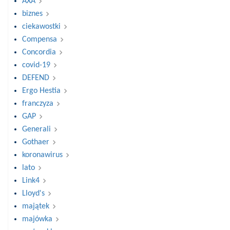
AXA
biznes
ciekawostki
Compensa
Concordia
covid-19
DEFEND
Ergo Hestia
franczyza
GAP
Generali
Gothaer
koronawirus
lato
Link4
Lloyd's
majątek
majówka