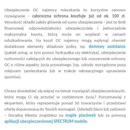
Ubezpieczenie OC najemcy mieszkania to korzystne cenowo
rozwiązanie –
całoroczna ochrona kosztuje już od ok. 100 zł
.
Wysokość składki zależy głównie od sumy ubezpieczenia – jest to limit
finansowej odpowiedzialności ubezpieczyciela i jednocześnie
maksymalna kwota, którą może on wypłacić w ramach
odszkodowania. Na koszt OC najemcy mogą wpłynąć również
dodatkowe elementy składowe polisy, np.
domowy assistance
(pakiet usług, w tym pomoc hydraulika czy elektryka), ubezpieczenie
ruchomości należących do ubezpieczonego lub rozszerzenie ochrony
OC o różne aspekty życia prywatnego (np. szkody wyrządzone poza
miejscem zamieszkania lub w trakcie rekreacyjnego uprawiania
sportów).
Chcesz dowiedzieć się więcej na temat rozwiązań ubezpieczeniowych,
które mogą Ci się przydać w codziennym życiu? Porozmawiaj z
ekspertem, który reprezentuje ponad 30 towarzystw i przedstawi
ofertę dopasowaną do Twoich wymagań. Odwiedź biuro lub zadzwoń
– Doradcę Klienta znajdziesz na
mapie placówek
lub za pomocą
aplikacji ubezpieczeniowej SPECTRUM mobile
.