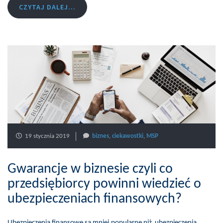
CZYTAJ DALEJ...
19 stycznia 2019
biznes
,
ciekawostki
,
MSP
Gwarancje w biznesie czyli co
przedsiębiorcy powinni wiedzieć o
ubezpieczeniach finansowych?
Ubezpieczenia finansowe są mniej popularne niż ubezpieczenia