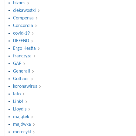
biznes
ciekawostki
Compensa
Concordia
covid-19
DEFEND
Ergo Hestia
franczyza
GAP
Generali
Gothaer
koronawirus
lato
Link4
Lloyd's
majątek
majówka
motocykl