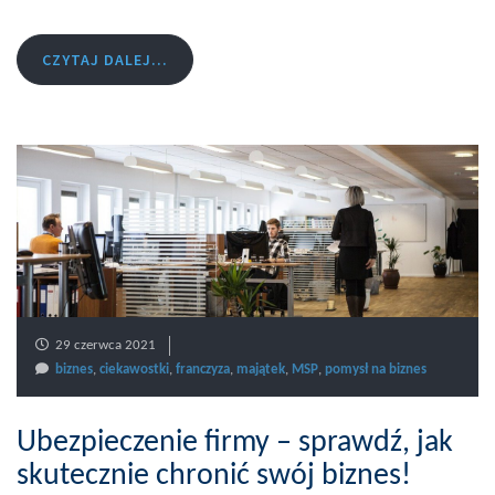
CZYTAJ DALEJ...
29 czerwca 2021
biznes
,
ciekawostki
,
franczyza
,
majątek
,
MSP
,
pomysł na biznes
Ubezpieczenie firmy – sprawdź, jak
skutecznie chronić swój biznes!