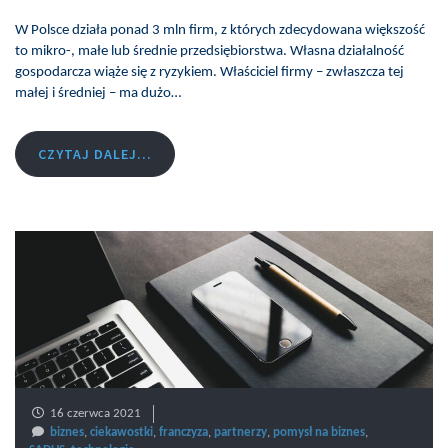
W Polsce działa ponad 3 mln firm, z których zdecydowana większość
to mikro-, małe lub średnie przedsiębiorstwa. Własna działalność
gospodarcza wiąże się z ryzykiem. Właściciel firmy – zwłaszcza tej
małej i średniej – ma dużo…
CZYTAJ DALEJ...
16 czerwca 2021
biznes
,
ciekawostki
,
franczyza
,
partnerzy
,
pomysł na biznes
,