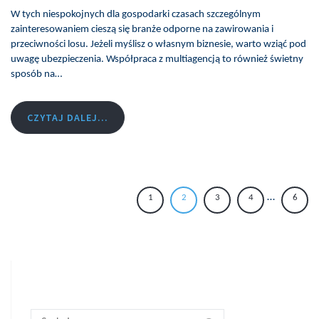
W tych niespokojnych dla gospodarki czasach szczególnym
zainteresowaniem cieszą się branże odporne na zawirowania i
przeciwności losu. Jeżeli myślisz o własnym biznesie, warto wziąć pod
uwagę ubezpieczenia. Współpraca z multiagencją to również świetny
sposób na…
CZYTAJ DALEJ...
…
1
2
3
4
6