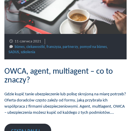
11 czerwca 2021
biznes
,
ciekawostki
,
franczyza
,
partnerzy
,
pomysł na biznes
,
SADUS
,
szkolenia
OWCA, agent, multiagent – co to
znaczy?
Gdzie kupić tanie ubezpieczenie lub polisę skrojoną na miarę potrzeb?
Oferta doradców często zależy od formy, jaką przybrała ich
współpraca z firmami ubezpieczeniowymi. Agent, multiagent, OWCA
– ubezpieczenia możesz kupić od każdego z tych podmiotów.…
CZYTAJ DALEJ...