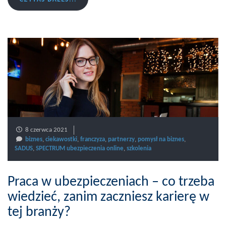
8 czerwca 2021
biznes
,
ciekawostki
,
franczyza
,
partnerzy
,
pomysł na biznes
,
SADUS
,
SPECTRUM ubezpieczenia online
,
szkolenia
Praca w ubezpieczeniach – co trzeba
wiedzieć, zanim zaczniesz karierę w
tej branży?