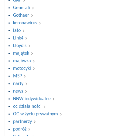
GAP
Generali
Gothaer
koronawirus
lato
Link4
Lloyd's
majątek
majówka
motocykl
MSP
narty
news
NNW indywidualne
oc działalności
OC w życiu prywatnym
partnerzy
podróż