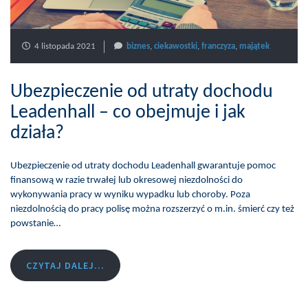
4 listopada 2021
biznes
,
ciekawostki
,
franczyza
,
majątek
Ubezpieczenie od utraty dochodu
Leadenhall – co obejmuje i jak
działa?
Ubezpieczenie od utraty dochodu Leadenhall gwarantuje pomoc
finansową w razie trwałej lub okresowej niezdolności do
wykonywania pracy w wyniku wypadku lub choroby. Poza
niezdolnością do pracy polisę można rozszerzyć o m.in. śmierć czy też
powstanie…
CZYTAJ DALEJ...